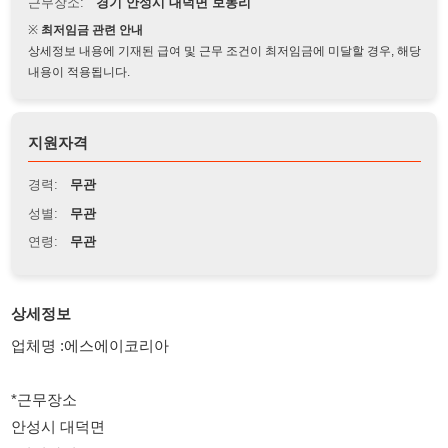
상세정보 내용에 기재된 급여 및 근무 조건이 최저임금에 미달할 경우, 해당
내용이 적용됩니다.
지원자격
경력:
무관
성별:
무관
연령:
무관
상세정보
업체명 :에스에이코리아
*근무장소
안성시 대덕면
*지원자격*
20세~60세 남자
일잘하는 외국인 근로자 상시모집