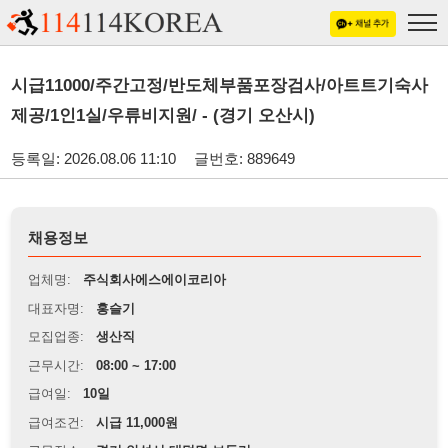
시급11000/주간고정/반도체부품포장검사/아트트기숙사
제공/1인1실/우류비지원/ - (경기 오산시)
등록일: 2026.08.06 11:10
글번호: 889649
채용정보
업체명:
주식회사에스에이코리아
대표자명:
홍슬기
모집업종:
생산직
근무시간:
08:00 ~ 17:00
급여일:
10일
급여조건:
시급 11,000원
근무장소:
경기 안성시 대덕면 보동리
※
최저임금 관련 안내