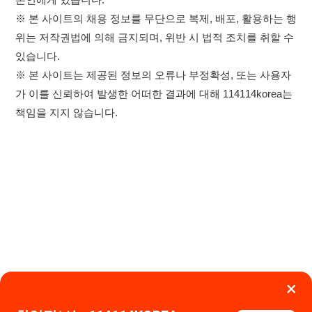
×
이용약관
개인정보처리방침
임금체불사업주
취업정보는 114114KOREA
하루 정보등록 2,000건 이상
고객센터 문의 남기기
(평일기준)
★★★★★
114114구인구직 주식회사
앱 설치하기
대표자 : 장정훈
사업자등록번호 : 440-86-03247
주소 : 인천광역시 연수구 인천타워대로 301, B동 809호
이메일 : 114114korea@naver.com
직업정보제공사업 신고번호 : J1514020250001
통신판매업 신고번호 : 2026-인천연수구-1607
© 114114구인구직. All rights reserved.