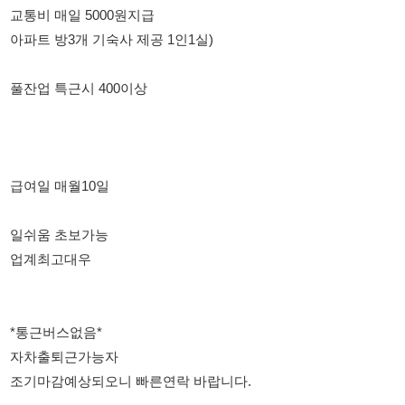
급여일 매월10일
일쉬움 초보가능
업계최고대우
*통근버스없음*
자차출퇴근가능자
조기마감예상되오니 빠른연락 바랍니다.
정팀장 010-8445-9492
114114korea에서 보았다고 말씀하세요.