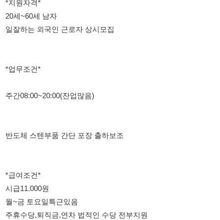
*업무조건*
주간08:00~20:00(잔업많음)
반도체 스텐부품 간단 포장 출하보조
*급여조건*
시급11.000원
월~금 토요일특근있음
주휴수당,퇴직금,연차 법적인 수당 전부지원
교통비 매일 5000원지급
아파트 방3개 기숙사 제공 1인1실)
풀잔업 특근시 400이상