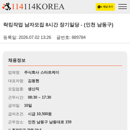
락킹작업 남자모집 8시간 장기일당 - (인천 남동구)
등록일: 2026.07.02 13:26
글번호: 889784
채용정보
업체명:
주식회사 스타트케이
대표자명:
김동현
모집업종:
생산직
근무시간:
08:30 ~ 17:30
급여일:
10일
급여조건:
시급 10,500원
근무장소:
인천 남동구 남동대로 159
※
최저임금 관련 안내
상세정보 내용에 기재된 급여 및 근무 조건이 최저임금에 미달할 경우, 해당
내용이 적용됩니다.