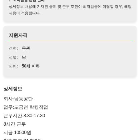
지원자격
경력:
무관
성별:
남
연령:
50세 이하
상세정보
회사:남동공단
업무:도금전 락킹작업
근무시간:8:30-17:30
8시간 근무
시급 10500원
익일지급:84.000원
비자:H2,F2,4,5,6
주차장 있음