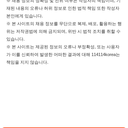
가 이를 신뢰하여 발생한 어떠한 결과에 대해 114114korea는
책임을 지지 않습니다.
×
취업정보는 114114KOREA
하루 정보등록 2,000건 이상
(평일기준)
★★★★★
이용약관
개인정보처리방침
임금체불사업주
고객센터 문의 남기기
앱 설치하기
114114구인구직 주식회사