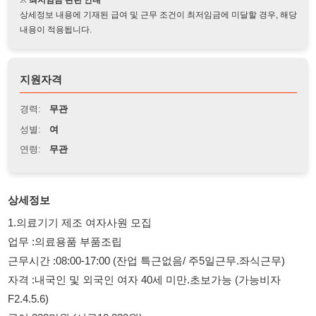
지원자격
경력:
무관
성별:
여
연령:
무관
상세정보
1.의료기기 제조 여자사원 모집
업무 :의료용품 부품조립
근무시간 :08:00-17:00 (잔업 특근없음/ 주5일근무.좌식근무)
자격 :내국인 및 외국인 여자 40세 미만.초보가능 (가능비자
F2.4.5.6)
급여;230만원 (시급10.320원)
복리후생 :식사제공.주휴수당.만근수당.공휴일 유급 지급.6개월
후 정규직 전환가능
근무지 :금천구 독산역 도보 5분거리