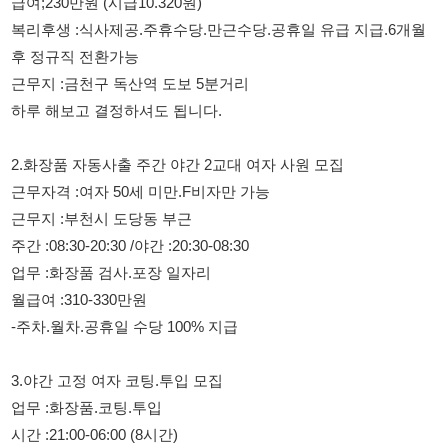
하루 해보고 결정하셔도 됩니다.
2.화장품 자동사출 주간 야간 2교대 여자 사원 모집
근무자격 :여자 50세 미만.F비자만 가능
근무지 :부천시 도당동 부근
주간 :08:30-20:30 /야간 :20:30-08:30
업무 :화장품 검사.포장 일자리
월급여 :310-330만원
-주차.월차.공휴일 수당 100% 지급
3.야간 고정 여자 코팅.투입 모집
업무 :화장품.코팅.투입
시간 :21:00-06:00 (8시간)
장소 :7호선 춘의역 버스 15분
내용 :화장품 케이스 (캡.바디)지그에 투입 업무
방식 :입식 (서서근무 ) 라인근무
경력 :초보가능
비자 :H2.F2.4.5.6국적만 가능 이외 비자 불가능