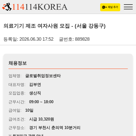
의료기기 제조 여자사원 모집 - (서울 강동구)
등록일: 2026.06.30 17:52
글번호: 889828
채용정보
업체명:
글로벌취업정보센타
대표자명:
김부연
모집업종:
생산직
근무시간:
09:00 ~ 18:00
급여일:
10일
급여조건:
시급 10,320원
근무장소:
경기 부천시 춘의역 10분거리
※
최저임금 관련 안내
상세정보 내용에 기재된 급여 및 근무 조건이 최저임금에 미달할 경우, 해당
내용이 적용됩니다.