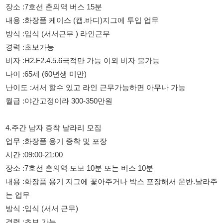
나이 :65세 (60년생 미만)
난이도 :서서 할수 있고 라인 근무가능하면 아무나 가능
월급 :야간고정이라 300-350만원
4.주간 남자 증착 날라리 모집
업무 :화장품 용기 증착 및 포장
시간 :09:00-21:00
장소 :7호선 춘의역 도보 10분 또는 버스 10분
내용 :화장품 용기 지그에 꽃아주거나 박스 포장해서 운반.날라주
는 업무
방식 :입식 (서서 근무)
경력 :초보 가능
비자 :H2.F2.F4.F5.F6 국적만 가능 이외 비자 불가능
나이 :남자 50세 (75년생 미만)
난이도 :힘좀 쓸수 있는 남자
월급 :330만원 이상
담당자 :010-2436-0675