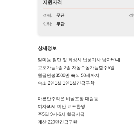
연령:
무관
상세정보
알미늄 절단 및 화성시 납품기사 남자50셰
교포가능1종 2종 자동수동가늠함주5일
월급연봉3500만 숙식 50세까지
숙소 2인1실 1인1실긴급구함
마른안주작은 비날포장 대림동
여자60세 미만 교포환영
주5일 9시-6시 월급시급
계산 220만긴급구란
2호선 대림역8번출구
7호선대림역12번출구
소망소개소 3층
담당
010 7760 7626