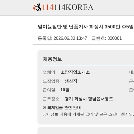
알미늄절단 및 납품기사 화성시 3500만 주5일 1종 2종 
등록일: 2026.06.30 13:47
글번호: 890001
채용정보
업체명:
소망직업소개소
대표자명:
모집업종:
생산직
근무시간:
0
급여일:
10일
급여조건:
시
근무장소:
경기 화성시 향남읍서봉로
※
최저임금 관련 안내
상세정보 내용에 기재된 급여 및 근무 조건이 최저임금에 미달할 
지원자격
경력:
무관
성별:
무관