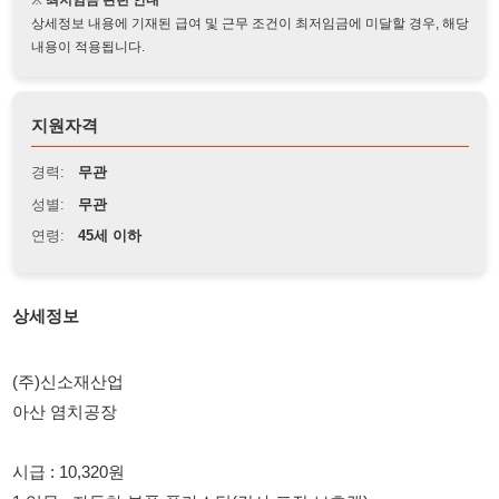
지원자격
경력:
무관
성별:
무관
연령:
45세 이하
상세정보
(주)신소재산업
아산 염치공장
시급 : 10,320원
1.업무 : 자동차 부품 플라스틱(감사.포장.보호랩)
2.근무지역: 아산
3.성별 : 여
4.경력 : 무관