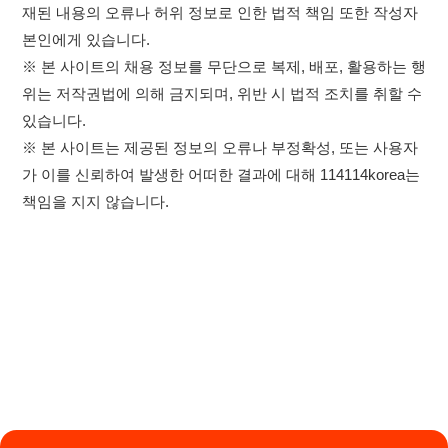
×
취업정보는 114114KOREA
이용약관
개인정보처리방침
임금체불사업주
하루 정보등록 2,000건 이상
(평일기준)
★★★★★
고객센터 문의 남기기
114114구인구직 주식회사
앱 설치하기
대표자 : 장정훈
사업자등록번호 : 440-86-03247
주소 : 인천광역시 연수구 인천타워대로 301, B동 809호