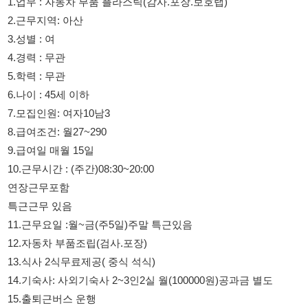
5.학력 : 무관
6.나이 : 45세 이하
7.모집인원: 여자10남3
8.급여조건: 월27~290
9.급여일 매월 15일
10.근무시간 : (주간)08:30~20:00
연장근무포함
특근근무 있음
11.근무요일 :월~금(주5일)주말 특근있음
12.자동차 부품조립(검사.포장)
13.식사 2식무료제공( 중식 석식)
14.기숙사: 사외기숙사 2~3인2실 월(100000원)공과금 별도
15.출퇴근버스 운행
16.비자 H2,F2,F4,F5등
17.1년이상 근무시 퇴직금발생 지급
18.환경깨끗
신공장