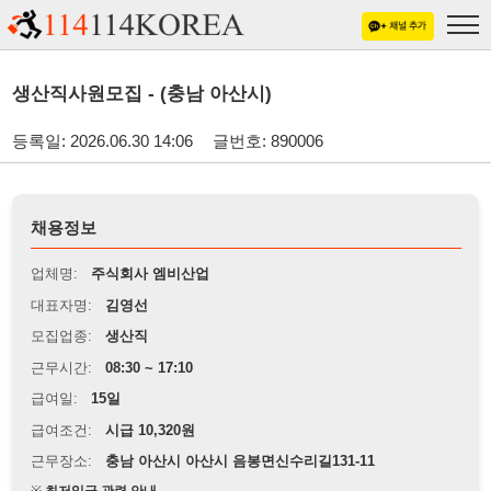
생산직사원모집 - (충남 아산시)
등록일: 2026.06.30 14:06
글번호: 890006
채용정보
업체명:
주식회사 엠비산업
대표자명:
김영선
모집업종:
생산직
근무시간:
08:30 ~ 17:10
급여일:
15일
급여조건:
시급 10,320원
근무장소:
충남 아산시 아산시 음봉면신수리길131-11
※
최저임금 관련 안내
상세정보 내용에 기재된 급여 및 근무 조건이 최저임금에 미달할 경우, 해당
내용이 적용됩니다.