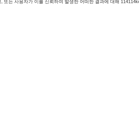
침
임금체불사업주
유튜브
인