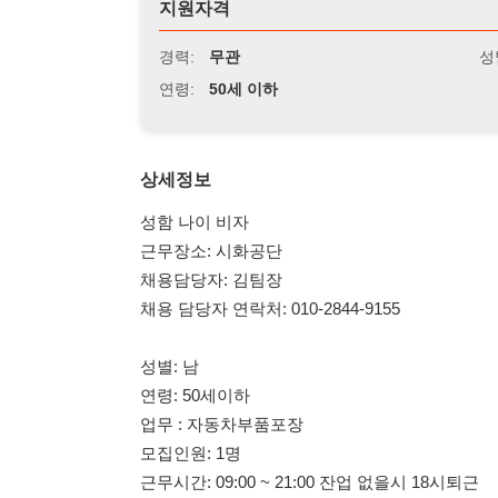
연령:
50세 이하
상세정보
성함 나이 비자
근무장소: 시화공단
채용담당자: 김팀장
채용 담당자 연락처: 010-2844-9155
성별: 남
연령: 50세이하
업무 : 자동차부품포장
모집인원: 1명
근무시간: 09:00 ~ 21:00 잔업 없을시 18시퇴근
시급: 10,500원
급여일: 매주 월요일
휴게 및 식사시간: 점심 1시간 오전 오후 쉬는시간
관리자 성격좋아요~