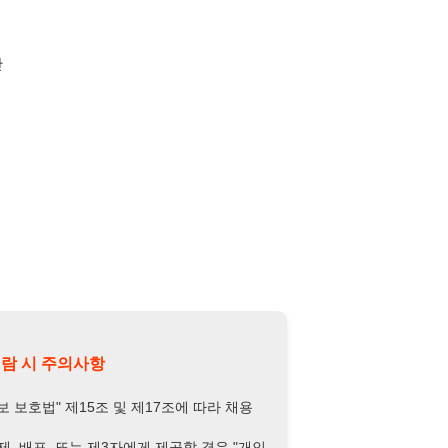
의사항
제15조 및 제17조에 따라 채용
또는 제3자에게 제공할 경우 "개인
억원 이하의 벌금
에 처할 수 있음을
담당자 정보 열람하기