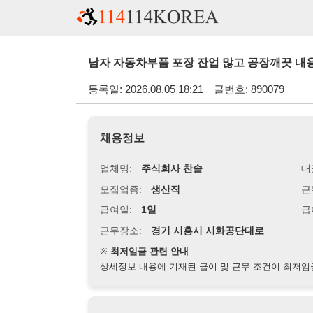
남자 자동차부품 포장 잔업 많고 공장깨끗 내용확인 - (
등록일: 2026.08.05 18:21
글번호: 890079
채용정보
업체명:
주식회사 찬솔
대표자명:
모집업종:
생산직
근무시간:
0
급여일:
1일
급여조건:
시
근무장소:
경기 시흥시 시화공단대로
※
최저임금 관련 안내
상세정보 내용에 기재된 급여 및 근무 조건이 최저임금에 미달할 
지원자격
경력:
무관
성별:
남