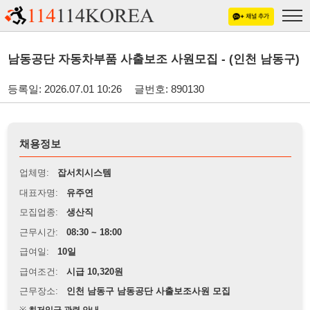
남동공단 자동차부품 사출보조 사원모집 - (인천 남동구)
등록일: 2026.07.01 10:26
글번호: 890130
채용정보
업체명:
잡서치시스템
대표자명:
유주연
모집업종:
생산직
근무시간:
08:30 ~ 18:00
급여일:
10일
급여조건:
시급 10,320원
근무장소:
인천 남동구 남동공단 사출보조사원 모집
※
최저임금 관련 안내
상세정보 내용에 기재된 급여 및 근무 조건이 최저임금에 미달할 경우, 해당
내용이 적용됩니다.