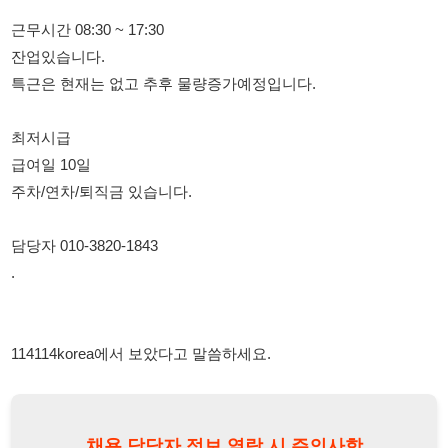
최저시급
급여일 10일
주차/연차/퇴직금 있습니다.
담당자 010-3820-1843
.
114114korea에서 보았다고 말씀하세요.
채용 담당자 정보 열람 시 주의사항
채용 담당자의 개인정보(이름, 연락처)는 "개인정보 보호법" 제15조
및 제17조에 따라 채용 및 취업의 목적을 위해 제공된 정보입니다.
이를 채용 및 취업 이외의 목적으로 무단 사용, 복제, 배포, 또는 제3
자에게 제공할 경우 "개인정보 보호법" 제70조에 의거하여
10년 이
하의 징역 또는 1억원 이하의 벌금
에 처할 수 있음을 엄중히 경고합