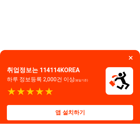
취업정보는 114114KOREA
하루 정보등록 2,000건 이상
(평일기준)
이용약관
개인정보처리방침
임금체불사업주
★★★★★
고객센터 문의 남기기
앱 설치하기
114114구인구직 주식회사
대표자 : 장정훈
사업자등록번호 : 440-86-03247
주소 : 인천광역시 연수구 인천타워대로 301, B동 809호
이메일 : 114114korea@naver.com
직업정보제공사업 신고번호 : J1514020250001
통신판매업 신고번호 : 2026-인천연수구-1607
© 114114구인구직. All rights reserved.