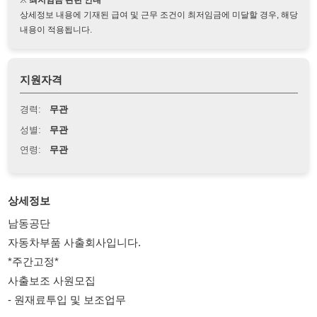
지원자격
경력:
무관
성별:
무관
연령:
무관
상세정보
남동공단
자동차부품 사출회사입니다.
*주간고정*
사출보조 사원모집
- 원재료투입 및 보조업무
근무시간 08:30 ~ 17:30
잔업있습니다.
특근은 현재는 없고 추후 물량증가예정입니다.