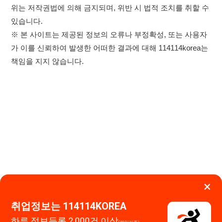
×
취업정보는 114114KOREA
하루 정보등록 2,000건 이상
이용약관
개인정보처리방침
임금체불사업주
(평일기준)
★★★★★
고객센터 문의 남기기
114114구인구직 주식회사
앱 설치하기
대표자 : 장정훈
사업자등록번호 : 440-86-03247
주소 : 인천광역시 연수구 인천타워대로 301, B동 809호
이메일 : 114114korea@naver.com
직업정보제공사업 신고번호 : J1514020250001