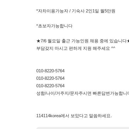
★7/6 월요일 출근 가능인원 채용 중에 있습니다★
부담갖지 마시고 편하게 지원 해주세요 ^^
010-8220-5764
010-8220-5764
010-8220-5764
성함/나이/거주지/문자주시면 빠른답변가능합니다 ^^
114114korea에서 보았다고 말씀하세요.
채용 담당자 정보 열람 시 주
채용 담당자의 개인정보(이름, 연락처)는 "개인정보 보호법" 
및 취업의 목적을 위해 제공된 정보입니다.
이를 채용 및 취업 이외의 목적으로 무단 사용, 복제, 배포, 
정보 보호법" 제70조에 의거하여
10년 이하의 징역 또는 1
엄중히 경고합니다.