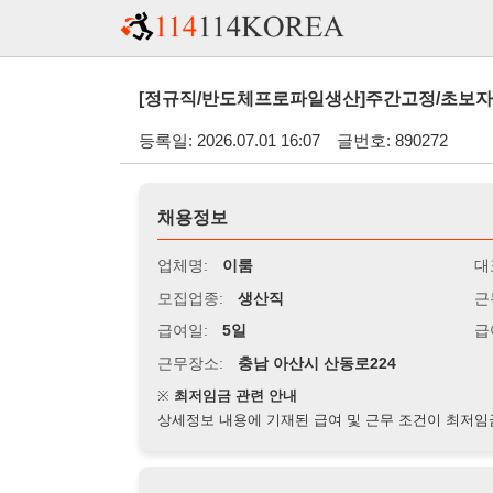
[정규직/반도체프로파일생산]주간고정/초보자가능/F비자가
등록일: 2026.07.01 16:07
글번호: 890272
채용정보
업체명:
이룸
대표자명:
모집업종:
생산직
근무시간:
0
급여일:
5일
급여조건:
월
근무장소:
충남 아산시 산동로224
※
최저임금 관련 안내
상세정보 내용에 기재된 급여 및 근무 조건이 최저임금에 미달할 
지원자격
경력:
무관
성별:
남