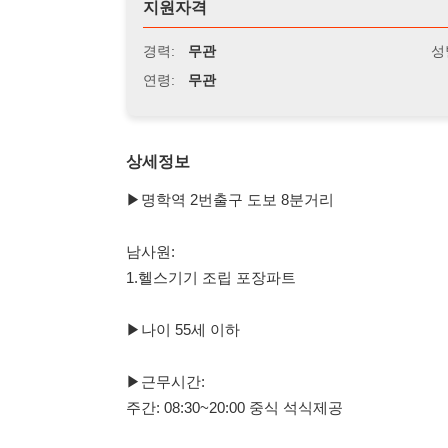
연령:
무관
상세정보
▶명학역 2번출구 도보 8분거리
남사원:
1.헬스기기 조립 포장파트
▶나이 55세 이하
▶근무시간:
주간: 08:30~20:00 중식 석식제공
▶급여일: 화요일 주급
▶일당: 152,750원 3.3%공제 주차.연차포함
▶복장: 자율복