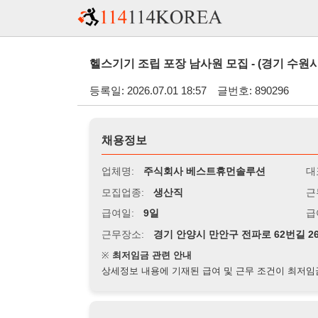
헬스기기 조립 포장 남사원 모집 - (경기 수원시)
등록일: 2026.07.01 18:57
글번호: 890296
채용정보
업체명:
주식회사 베스트휴먼솔루션
대표자명:
모집업종:
생산직
근무시간:
0
급여일:
9일
급여조건:
일
근무장소:
경기 안양시 만안구 전파로 62번길 26
※
최저임금 관련 안내
상세정보 내용에 기재된 급여 및 근무 조건이 최저임금에 미달할 
지원자격
경력:
무관
성별:
남