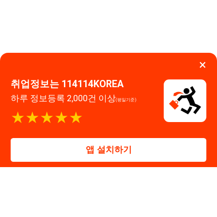
이용약관
개인정보처리방침
임금체불사업주
★★★★★
고객센터 문의 남기기
앱 설치하기
114114구인구직 주식회사
대표자 : 장정훈
사업자등록번호 : 440-86-03247
주소 : 인천광역시 연수구 인천타워대로 301, B동 809호
이메일 : 114114korea@naver.com
직업정보제공사업 신고번호 : J1514020250001
통신판매업 신고번호 : 2026-인천연수구-1607
© 114114구인구직. All rights reserved.