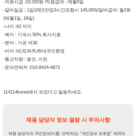
-복지 : 기숙사 50% 회사지원
-분야 : 가공 여30
-비자 :h2,f2,f4,f5,f6/내국인환영
-통근차량 : 용인, 이천
-문의연락처 :010-8424-4873
114114korea에서 보았다고 말씀하세요.
채용 담당자 정보 열람 시 주의사항
채용 담당자의 개인정보(이름, 연락처)는 "개인정보 보호법" 제15조
및 제17조에 따라 채용 및 취업의 목적을 위해 제공된 정보입니다.
이를 채용 및 취업 이외의 목적으로 무단 사용, 복제, 배포, 또는 제3
자에게 제공할 경우 "개인정보 보호법" 제70조에 의거하여
10년 이
하의 징역 또는 1억원 이하의 벌금
에 처할 수 있음을 엄중히 경고합
니다.