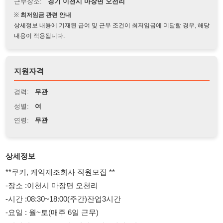
상세정보 내용에 기재된 급여 및 근무 조건이 최저임금에 미달할 경우, 해당
내용이 적용됩니다.
지원자격
경력:
무관
성별:
여
연령:
무관
상세정보
**쿠키, 케익제조회사 직원모집 **
-장소 :이천시 마장면 오천리
-시간 :08:30~18:00(주간)잔업3시간
-요일 : 월~토(매주 6일 근무)
-직원시급 :10,320원 /직원급여 : 매월5일
-알바일급 : 1일10만(잔업3시간포함시 145,000)/알바급여: 월2회
(매월1일, 18일)
-나이 :62 까지