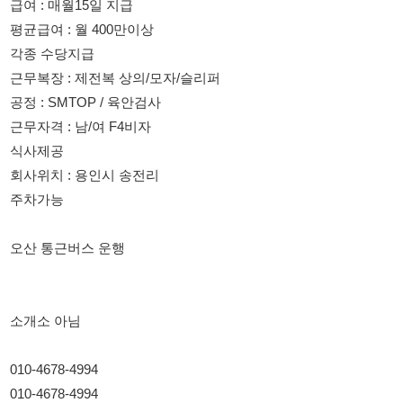
공정 : SMTOP / 육안검사
근무자격 : 남/여 F4비자
식사제공
회사위치 : 용인시 송전리
주차가능
오산 통근버스 운행
소개소 아님
010-4678-4994
010-4678-4994
-------------------------------------------------------------------------------------
--------
반도체 장비 히팅자켓 생산