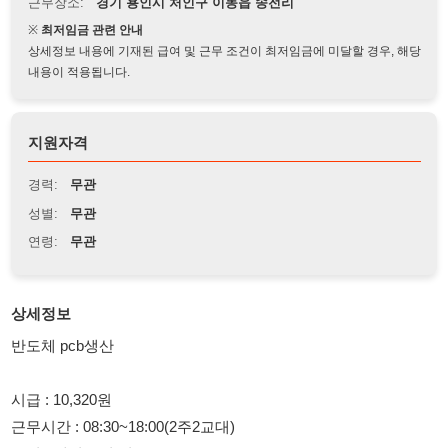
상세정보 내용에 기재된 급여 및 근무 조건이 최저임금에 미달할 경우, 해당
내용이 적용됩니다.
지원자격
경력:
무관
성별:
무관
연령:
무관
상세정보
반도체 pcb생산
시급 : 10,320원
근무시간 : 08:30~18:00(2주2교대)
급여 : 매월15일 지급
평균급여 : 월 400만이상
각종 수당지급
근무복장 : 제전복 상의/모자/슬리퍼