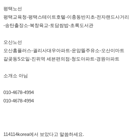
갈곶동S오일-진위역 세븐편의점-청도아파트-경원아파트
소개소 아님
010-4678-4994
010-4678-4994
114114korea에서 보았다고 말씀하세요.
채용 담당자 정보 열람 시 주의사항
채용 담당자의 개인정보(이름, 연락처)는 "개인정보 보호법" 제15조
및 제17조에 따라 채용 및 취업의 목적을 위해 제공된 정보입니다.
이를 채용 및 취업 이외의 목적으로 무단 사용, 복제, 배포, 또는 제3
자에게 제공할 경우 "개인정보 보호법" 제70조에 의거하여
10년 이
하의 징역 또는 1억원 이하의 벌금
에 처할 수 있음을 엄중히 경고합
니다.