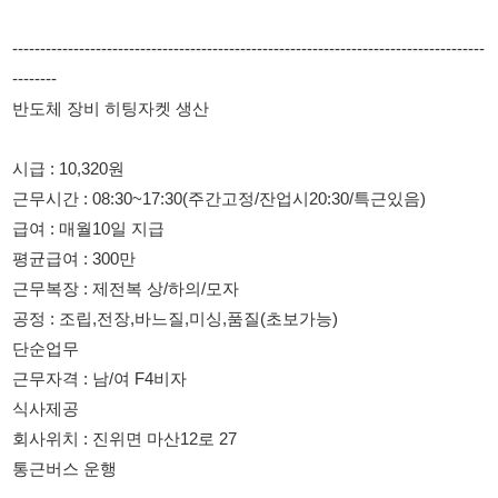
시급 : 10,320원
근무시간 : 08:30~17:30(주간고정/잔업시20:30/특근있음)
급여 : 매월10일 지급
평균급여 : 300만
근무복장 : 제전복 상/하의/모자
공정 : 조립,전장,바느질,미싱,품질(초보가능)
단순업무
근무자격 : 남/여 F4비자
식사제공
회사위치 : 진위면 마산12로 27
통근버스 운행
평택노선
평택교육청-평택스테이트호텔-이충동반지초-전자랜드사거리
-송탄출장소-복창육교-토담쌈밥-초록도서관
오산노선
오산홈플러스-궐리사대우아파트-운암뜰주유소-오산이마트