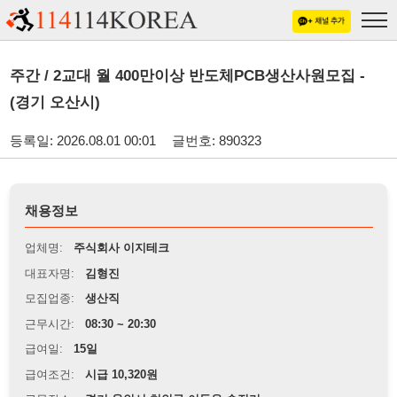
주간 / 2교대 월 400만이상 반도체PCB생산사원모집 -
(경기 오산시)
등록일: 2026.08.01 00:01
글번호: 890323
채용정보
업체명:
주식회사 이지테크
대표자명:
김형진
모집업종:
생산직
근무시간:
08:30 ~ 20:30
급여일:
15일
급여조건:
시급 10,320원
근무장소:
경기 용인시 처인구 이동읍 송전리
※
최저임금 관련 안내