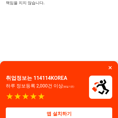
운영시간: 09:00 ~ 18:00 (주말·공휴일 휴무)
하루 정보등록 2,000건 이상
(평일기준)
114114구인구직 주식회사
★★★★★
대표자 : 장정훈
사업자등록번호 : 440-86-03247
앱 설치하기
주소 : 인천광역시 연수구 인천타워대로 301, B동 809호
이메일 : 114114korea@naver.com
직업정보제공사업 신고번호 : J1514020250001
통신판매업 신고번호 : 2026-인천연수구-1607
© 114114구인구직. All rights reserved.