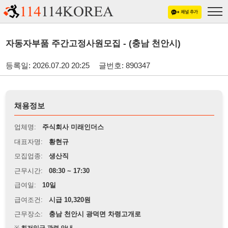
자동자부품 주간고정사원모집 - (충남 천안시)
등록일: 2026.07.20 20:25
글번호: 890347
채용정보
업체명:
주식회사 미래인더스
대표자명:
황현규
모집업종:
생산직
근무시간:
08:30 ~ 17:30
급여일:
10일
급여조건:
시급 10,320원
근무장소:
충남 천안시 광덕면 차령고개로
※
최저임금 관련 안내
상세정보 내용에 기재된 급여 및 근무 조건이 최저임금에 미달할 경우, 해당
내용이 적용됩니다.