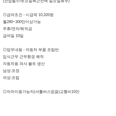
주휴/연차/퇴직금
급여일 10일
◎업무내용 - 자동차 부품 조립반
입식근무 근무환경 쾌적
자동차용 와샤 볼트 생산
남성:포장
여성:조립
◎자차이용가능자(셔틀버스없음)교통비10만
010-2088-9118
전화 및 문자 지원해주세요~^^