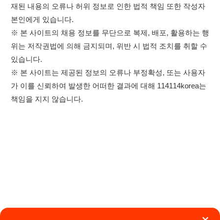
×
취업정보는 114114KOREA
이용약관
개인정보처리방침
임금체불사업주
하루 정보등록 2,000건 이상
(평일기준)
0507-1488-0453
고객센터:
★★★★★
운영시간: 09:00 ~ 18:00 (주말·공휴일 휴무)
114114구인구직 주식회사
앱 설치하기
대표자 : 장정훈
사업자등록번호 : 440-86-03247
주소 : 인천광역시 연수구 인천타워대로 301, B동 809호