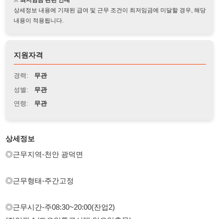
지원자격
경력:
무관
성별:
무관
연령:
무관
상세정보
◎근무지역-천안 광덕면
◎근무형태-주간고정
◎근무시간-주08:30~20:00(잔업2)
(잔업필수/토요일특근선택 일요일휴무)
◎급여조건 - 시급제 10,320원
월280~300만이상가능