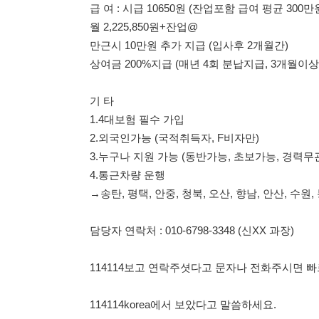
기 타
1.4대보험 필수 가입
2.외국인가능 (국적취득자, F비자만)
3.누구나 지원 가능 (동반가능, 초보가능, 경력무관)
4.통근차량 운행
→송탄, 평택, 안중, 청북, 오산, 향남, 안산, 수원, 봉담, 금정
담당자 연락처 : 010-6798-3348 (신XX 과장)
114114보고 연락주셧다고 문자나 전화주시면 빠르게 연
114114korea에서 보았다고 말씀하세요.
채용 담당자 정보 열람 시 주
채용 담당자의 개인정보(이름, 연락처)는 "개인정보 보호법" 
및 취업의 목적을 위해 제공된 정보입니다.
이를 채용 및 취업 이외의 목적으로 무단 사용, 복제, 배포, 
정보 보호법" 제70조에 의거하여
10년 이하의 징역 또는 1
엄중히 경고합니다.