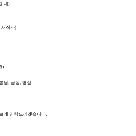
, 병점
락드리겠습니다.
의사항
제15조 및 제17조에 따라 채용
또는 제3자에게 제공할 경우 "개인
억원 이하의 벌금
에 처할 수 있음을