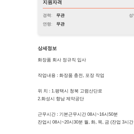
연령:
무관
상세정보
화장품 회사 정규직 입사
작업내용 : 화장품 충전, 포장 작업
위 치 : 1.평택시 청북 고렴산단로
2.화성시 향남 제약공단
근무시간 : 기본근무시간 08시~16시50분
잔업시 08시~20시30분 월, 화, 목, 금 (잔업 3시간 필수)
급 여 : 시급 10650원 (잔업포함 급여 평균 300만원 내)
월 2,225,850원+잔업@
만근시 10만원 추가 지급 (입사후 2개월간)
상여금 200%지급 (매년 4회 분납지급, 3개월이상 재직자)