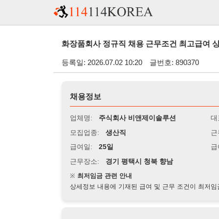
화장품회사 정규직 채용 근무조건 최고급여 상여금 지급 청
등록일: 2026.07.02 10:20
글번호: 890370
채용정보
업체명:
주식회사 비앤제이솔루션
대표자명:
모집업종:
생산직
근무시간:
0
급여일:
25일
급여조건:
시
근무장소:
경기 평택시 청북 향남
※
최저임금 관련 안내
상세정보 내용에 기재된 급여 및 근무 조건이 최저임금에 미달할 
지원자격
경력:
무관
성별:
여