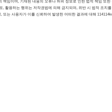
침
임금체불사업주
유튜브
인