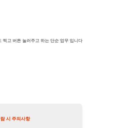
튼 눌러주고 하는 단순 업무 입니다
의사항
제15조 및 제17조에 따라 채용
또는 제3자에게 제공할 경우 "개인
억원 이하의 벌금
에 처할 수 있음을
담당자 정보 열람하기