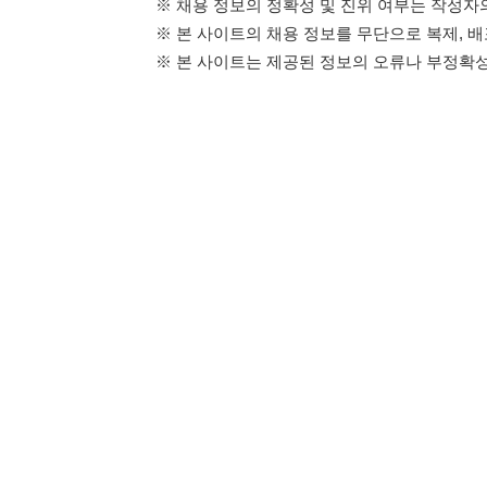
114114구인구직 주식회사
이용약관
개인정보처리방
대표자 : 장정훈
사업자등록번호 : 440-86-03247
주소 : 인천광역시 연수구 인천타워대로 301, B동 809호