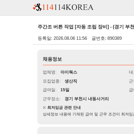
주간조 버튼 작업 [자동 조립 장비] - (경기 부천시)
등록일: 2026.08.06 11:56
글번호: 890389
채용정보
업체명:
아이웍스
대표자명:
모집업종:
생산직
근무시간:
1
급여일:
15일
급여조건:
시
근무장소:
경기 부천시 내동사거리
※
최저임금 관련 안내
상세정보 내용에 기재된 급여 및 근무 조건이 최저임금에 미달할 
지원자격
경력:
무관
성별:
무관