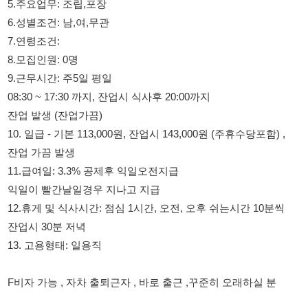
9.근무시간: 주5일 평일
08:30 ~ 17:30 까지, 잔업시 식사후 20:00까지
잔업 발생 (잔업가끔)
10. 일급 - 기본 113,000원, 잔업시 143,000원 (주휴수당포함) ,
잔업 가끔 발생
11.급여일: 3.3% 공제후 익일오전지급
익일이 빨간날일경우 지나고 지급
12.휴게 및 식사시간: 점심 1시간, 오전, 오후 쉬는시간 10분씩
잔업시 30분 저녁
13. 고용형태: 일용직
F비자 가능 , 자차 출퇴근자 , 바로 출근 ,꾸준히 오래하실 분
송산면 송산산단1길 34 자차 거리 확인 필수 !!!!
통근버스가 없어 자차로 출퇴근이 가능하셔야합니다. ,
자율복 ( 슬리퍼 제외 )