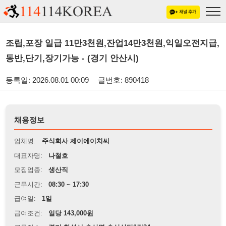
조립,포장 일급 11만3천원,잔업14만3천원,익일오전지급,
동반,단기,장기가능 - (경기 안산시)
등록일: 2026.08.01 00:09
글번호: 890418
채용정보
업체명:
주식회사 제이에이치씨
대표자명:
나철호
모집업종:
생산직
근무시간:
08:30 ~ 17:30
급여일:
1일
급여조건:
일당 143,000원
근무장소:
경기 화성시 송산면 송산산단1길34
※
최저임금 관련 안내