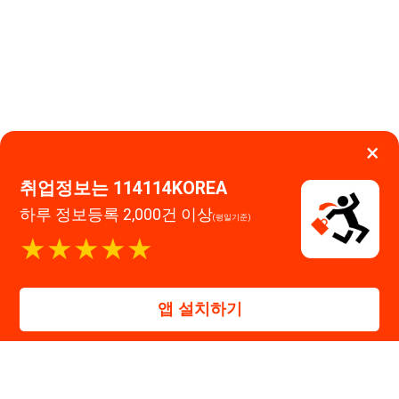
★★★★★
114114구인구직 주식회사
앱 설치하기
대표자 : 장정훈
사업자등록번호 : 440-86-03247
주소 : 인천광역시 연수구 인천타워대로 301, B동 809호
이메일 : 114114korea@naver.com
직업정보제공사업 신고번호 : J1514020250001
통신판매업 신고번호 : 2026-인천연수구-1607
© 114114구인구직. All rights reserved.