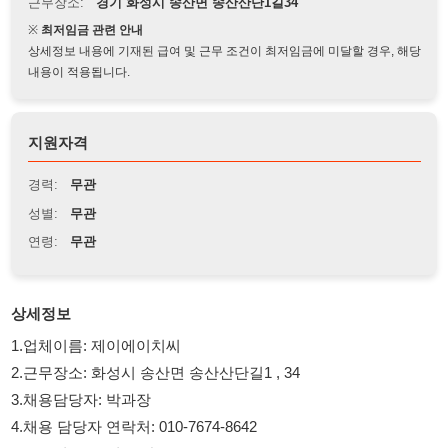
상세정보 내용에 기재된 급여 및 근무 조건이 최저임금에 미달할 경우, 해당
내용이 적용됩니다.
지원자격
경력:
무관
성별:
무관
연령:
무관
상세정보
1.업체이름: 제이에이치씨
2.근무장소: 화성시 송산면 송산산단길1 , 34
3.채용담당자: 박과장
4.채용 담당자 연락처: 010-7674-8642
5.주요업무: 조립,포장
6.성별조건: 남,여,무관
7.연령조건:
8.모집인원: 0명