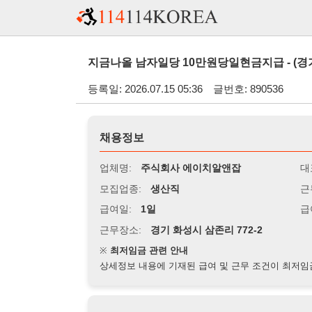
지금나올 남자일당 10만원당일현금지급 - (경기 시흥시)
등록일: 2026.07.15 05:36
글번호: 890536
채용정보
업체명:
주식회사 에이치알앤잡
대표자명:
모집업종:
생산직
근무시간:
0
급여일:
1일
급여조건:
일
근무장소:
경기 화성시 삼존리 772-2
※
최저임금 관련 안내
상세정보 내용에 기재된 급여 및 근무 조건이 최저임금에 미달할 
지원자격
경력:
무관
성별:
남