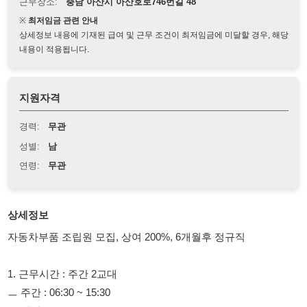
상세정보 내용에 기재된 급여 및 근무 조건이 최저임금에 미달할 경우, 해당
내용이 적용됩니다.
지원자격
경력:
무관
성별:
남
연령:
무관
상세정보
자동차부품 조립원 모집, 상여 200%, 6개월후 정규직
1. 근무시간 : 주간 2교대
ㅡ 주간 : 06:30 ~ 15:30
ㅡ 야간 : 15:30 ~ 00:30
2. 모집 인원 : 7명,
3. 지원 조건 : 60세 이하 남성, 외국인가능 ( F4.5.6)
4. 근무장소 : 아산시 아산호로 746번길,46