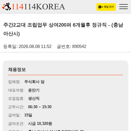
주간2교대 조립업무 상여200퍼 6개월후 정규직 - (충남
아산시)
등록일: 2026.08.08 11:52
글번호: 890542
채용정보
업체명:
주식회사 담
대표자명:
윤만기
모집업종:
생산직
근무시간:
06:30 ~ 15:30
급여일:
15일
급여조건:
시급 10,320원
근무장소:
충남 아산시 아산호로746번길 48
※
최저임금 관련 안내