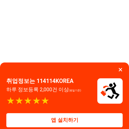
×
취업정보는 114114KOREA
하루 정보등록 2,000건 이상
(평일기준)
이용약관
개인정보처리방침
임금체불사업주
★★★★★
고객센터 문의 남기기
114114구인구직 주식회사
앱 설치하기
대표자 : 장정훈
사업자등록번호 : 440-86-03247
주소 : 인천광역시 연수구 인천타워대로 301, B동 809호
이메일 : 114114korea@naver.com
직업정보제공사업 신고번호 : J1514020250001
통신판매업 신고번호 : 2026-인천연수구-1607
© 114114구인구직. All rights reserved.