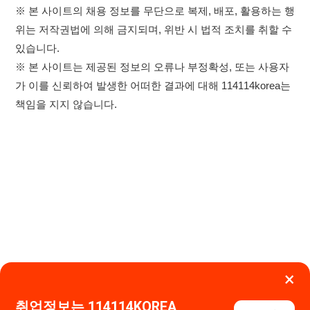
×
취업정보는 114114KOREA
하루 정보등록 2,000건 이상
이용약관
개인정보처리방침
임금체불사업주
(평일기준)
★★★★★
고객센터 문의 남기기
114114구인구직 주식회사
앱 설치하기
대표자 : 장정훈
사업자등록번호 : 440-86-03247
주소 : 인천광역시 연수구 인천타워대로 301, B동 809호
이메일 : 114114korea@naver.com