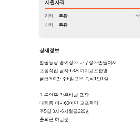
연령:
무관
상세정보
벌꿀농장 종이상자 나무상자만들어서
포장작업 남자 63세까지교포환영
월급300만 주6일근무 숙식1인1실
마른안주 작은비닐 포장
대림동 여자60미만 교포환영
주5일 9시-6시월급220만
출퇴근 하실분
식당 부천시청근처 -감자탕식당
주방보조 교포가능
주5일근무 월급300만
출퇴근