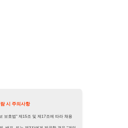
의사항
제15조 및 제17조에 따라 채용
또는 제3자에게 제공할 경우 "개인
억원 이하의 벌금
에 처할 수 있음을
담당자 정보 열람하기