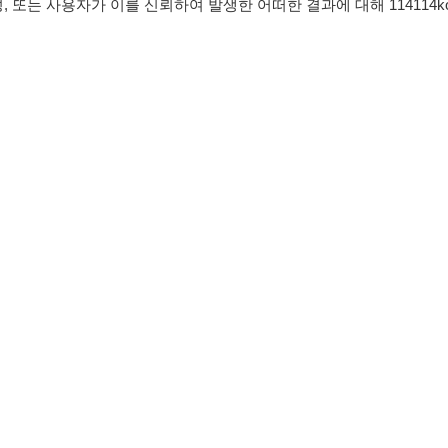
침
임금체불사업주
0507-1488-0453
고객센터:
운영시간: 09:00 
유튜브
인