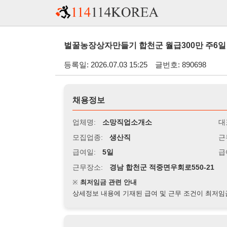
벌꿀농장상자만들기 합천군 월급300만 주6일 남자63까지
등록일: 2026.07.03 15:25
글번호: 890698
채용정보
업체명:
소망직업소개소
대표자명:
모집업종:
생산직
근무시간:
0
급여일:
5일
급여조건:
시
근무장소:
경남 합천군 적중면우회로550-21
※
최저임금 관련 안내
상세정보 내용에 기재된 급여 및 근무 조건이 최저임금에 미달할 
지원자격
경력:
무관
성별:
무관