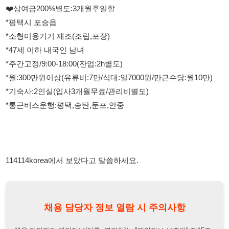
*월:300만원이상(유류비:7만/식대:일7000원/만근수당:월10만)
*기숙사:2인실(입사3개월무료/관리비별도)
*통근버스운행:평택,송탄,둔포,안중
114114korea에서 보았다고 말씀하세요.
채용 담당자 정보 열람 시 주의사항
채용 담당자의 개인정보(이름, 연락처)는 "개인정보 보호법" 제15조
및 제17조에 따라 채용 및 취업의 목적을 위해 제공된 정보입니다.
이를 채용 및 취업 이외의 목적으로 무단 사용, 복제, 배포, 또는 제3
자에게 제공할 경우 "개인정보 보호법" 제70조에 의거하여
10년 이
하의 징역 또는 1억원 이하의 벌금
에 처할 수 있음을 엄중히 경고합
니다.
개인정보보호법
채용담당자
상세 보기
정보 열람하기