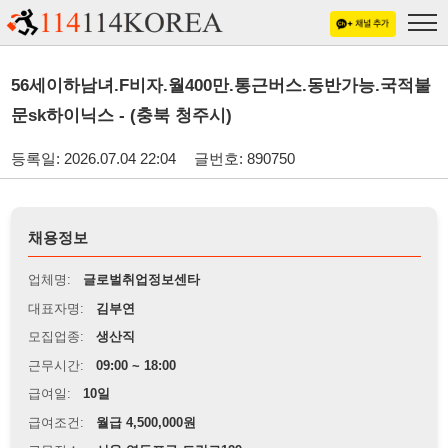
56세이하남녀.F비자.월400만.통근버스.동반가능.국적불
문sk하이닉스 - (충북 청주시)
등록일: 2026.07.04 22:04
글번호: 890750
채용정보
업체명:
글로벌취업정보센타
대표자명:
김부연
모집업종:
생산직
근무시간:
09:00 ~ 18:00
급여일:
10일
급여조건:
월급 4,500,000원
근무장소:
서울 영등포구 도림로129
※
최저임금 관련 안내