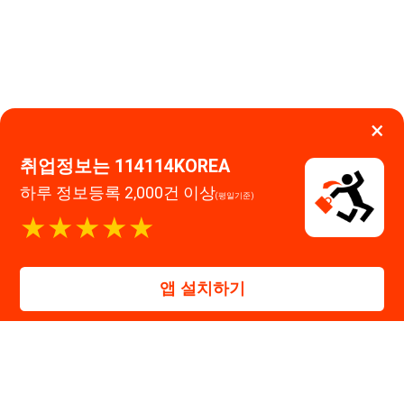
114114구인구직 주식회사
앱 설치하기
대표자 : 장정훈
사업자등록번호 : 440-86-03247
주소 : 인천광역시 연수구 인천타워대로 301, B동 809호
이메일 : 114114korea@naver.com
직업정보제공사업 신고번호 : J1514020250001
통신판매업 신고번호 : 2026-인천연수구-1607
© 114114구인구직. All rights reserved.