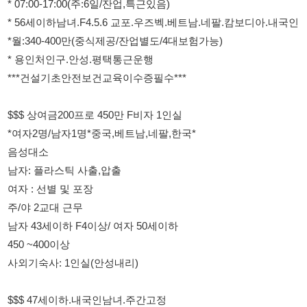
***건설기초안전보건교육이수증필수***
$$$ 상여금200프로 450만 F비자 1인실
*여자2명/남자1명*중국,베트남,네팔,한국*
음성대소
남자: 플라스틱 사출,압출
여자 : 선별 및 포장
주/야 2교대 근무
남자 43세이하 F4이상/ 여자 50세이하
450 ~400이상
사외기숙사: 1인실(안성내리)
$$$ 47세이하.내국인남녀.주간고정
❤️상여금200%별도:3개월후일할
*평택시 포승읍
*소형미용기기 제조(조립,포장)
*47세 이하 내국인 남녀
*주간고정/9:00-18:00(잔업:2h별도)