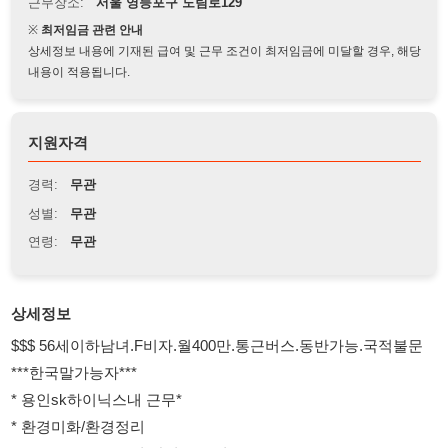
상세정보 내용에 기재된 급여 및 근무 조건이 최저임금에 미달할 경우, 해당
내용이 적용됩니다.
지원자격
경력:
무관
성별:
무관
연령:
무관
상세정보
$$$ 56세이하남녀.F비자.월400만.통근버스.동반가능.국적불문
***한국말가능자***
* 용인sk하이닉스내 근무*
* 환경미화/환경정리
* 07:00-17:00(주:6일/잔업,특근있음)
* 56세이하남녀.F4.5.6 교포.우즈벡.베트남.네팔.캄보디아.내국인
*월:340-400만(중식제공/잔업별도/4대보험가능)
* 용인처인구.안성.평택통근운행