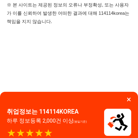
×
취업정보는 114114KOREA
하루 정보등록 2,000건 이상
이용약관
개인정보처리방침
임금체불사업주
(평일기준)
★★★★★
고객센터 문의 남기기
114114구인구직 주식회사
앱 설치하기
대표자 : 장정훈
사업자등록번호 : 440-86-03247
주소 : 인천광역시 연수구 인천타워대로 301, B동 809호
이메일 : 114114korea@naver.com
직업정보제공사업 신고번호 : J1514020250001
통신판매업 신고번호 : 2026-인천연수구-1607
© 114114구인구직. All rights reserved.