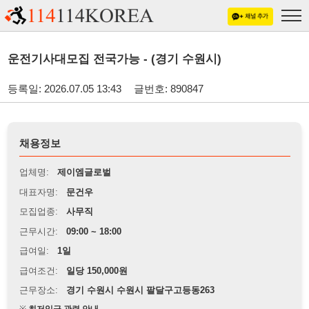
운전기사대모집 전국가능 - (경기 수원시)
등록일: 2026.07.05 13:43
글번호: 890847
채용정보
업체명:
제이엠글로벌
대표자명:
문건우
모집업종:
사무직
근무시간:
09:00 ~ 18:00
급여일:
1일
급여조건:
일당 150,000원
근무장소:
경기 수원시 수원시 팔달구고등동263
※
최저임금 관련 안내
상세정보 내용에 기재된 급여 및 근무 조건이 최저임금에 미달할 경우, 해당
내용이 적용됩니다.