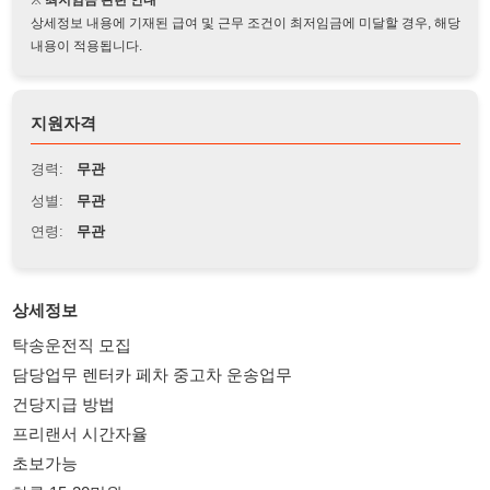
지원자격
경력:
무관
성별:
무관
연령:
무관
상세정보
탁송운전직 모집
담당업무 렌터카 페차 중고차 운송업무
건당지급 방법
프리랜서 시간자율
초보가능
하루 15-20만원
연락처01023236889 이번호 로 전화 주세요