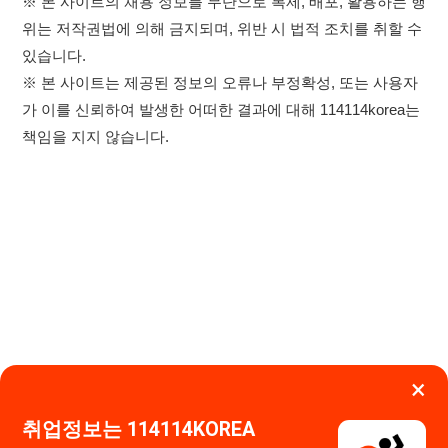
×
취업정보는 114114KOREA
하루 정보등록 2,000건 이상
(평일기준)
★★★★★
이용약관
개인정보처리방침
임금체불사업주
고객센터 문의 남기기
앱 설치하기
114114구인구직 주식회사
대표자 : 장정훈
사업자등록번호 : 440-86-03247