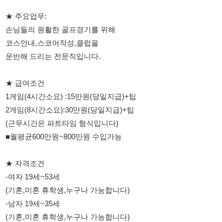
운반해 드리는 전문직입니다.
★ 급여조건
1게임(4시간소요) :15만원(당일지급)+팁
2게임(8시간소요):30만원(당일지급)+팁
(근무시간은 파트타임 형식입니다)
■월평균600만원~800만원 수입가능
★ 자격조건
-여자 19세~53세
(기혼,미혼 휴학생,누구나 가능합니다)
-남자 19세~35세
(기혼,미혼 휴학생,누구나 가능합니다)
★ 복리후생
-기숙사 2인1실~3인1실
무료제공(아파트,빌라,콘도)
-식사무료제공