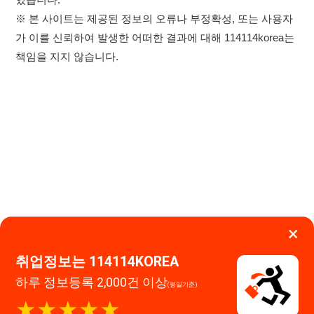
×
이용약관
개인정보처리방침
임금체불사업주
취업정보는 114114KOREA
하루 정보등록 2,000건 이상
(평일기준)
고객센터 문의 남기기
★★★★★
114114구인구직 주식회사
앱 설치하기
대표자 : 장정훈
사업자등록번호 : 440-86-03247
주소 : 인천광역시 연수구 인천타워대로 301, B동 809호
이메일 : 114114korea@naver.com
직업정보제공사업 신고번호 : J1514020250001
통신판매업 신고번호 : 2026-인천연수구-1607
© 114114구인구직. All rights reserved.