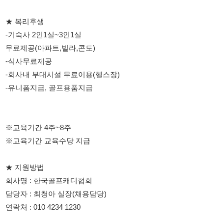
-회사내 부대시설 무료이용(헬스장)
-유니폼지급, 골프용품지급
※교육기간 4주~8주
※교육기간 교육수당 지급
★ 지원방법
회사명 : 한국골프캐디협회
담당자 : 최청아 실장(채용담당)
연락처 : 010 4234 1230
114114korea에서 보았다고 말씀하세요.
채용 담당자 정보 열람 시 주의사항