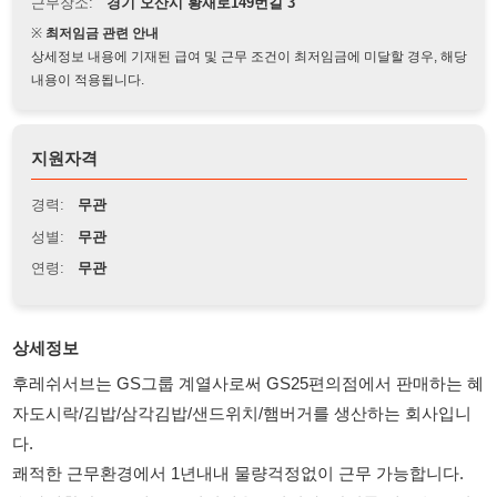
상세정보 내용에 기재된 급여 및 근무 조건이 최저임금에 미달할 경우, 해당
내용이 적용됩니다.
지원자격
경력:
무관
성별:
무관
연령:
무관
상세정보
후레쉬서브는 GS그룹 계열사로써 GS25편의점에서 판매하는 혜
자도시락/김밥/삼각김밥/샌드위치/햄버거를 생산하는 회사입니
다.
쾌적한 근무환경에서 1년내내 물량걱정없이 근무 가능합니다.
★사세확장으로 대규모 인원채용중입니다. 합격률 매우 높습니
다.★
★아웃소싱 소속이 아닌 후레쉬서브 정규직 채용공고 입니다.★
★주말/명절에도 문의 가능합니다.★