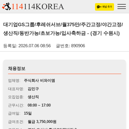
대기업GS그룹/후레쉬서브/월375만/주간고정/야간고정/
생산직/동반가능/초보가능/입사축하금 - (경기 수원시)
등록일: 2026.07.06 08:56
글번호: 890906
채용정보
업체명:
주식회사 비와이엠
대표자명:
김민구
모집업종:
생산직
근무시간:
08:00 ~ 17:00
급여일:
15일
급여조건:
월급 3,750,000원
근무장소:
경기 오산시 황새로149번길 3
※
최저임금 관련 안내