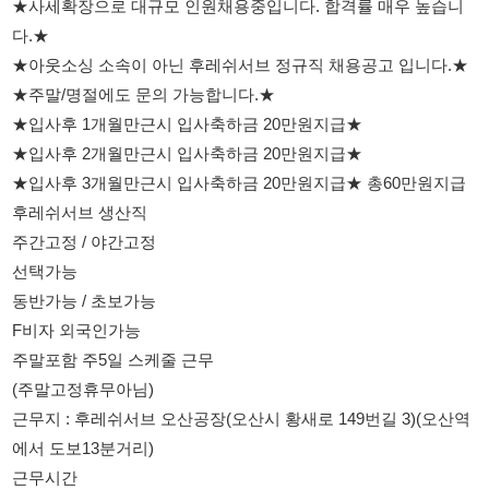
★입사후 1개월만근시 입사축하금 20만원지급★
★입사후 2개월만근시 입사축하금 20만원지급★
★입사후 3개월만근시 입사축하금 20만원지급★ 총60만원지급
후레쉬서브 생산직
주간고정 / 야간고정
선택가능
동반가능 / 초보가능
F비자 외국인가능
주말포함 주5일 스케줄 근무
(주말고정휴무아님)
근무지 : 후레쉬서브 오산공장(오산시 황새로 149번길 3)(오산역
에서 도보13분거리)
근무시간
주간 : 08시 ~ 17시(최대 잔업시19시 종료)
야간 : 18시 ~ 03시(최대 잔업시05시 종료)
생산op 월평균급여(신입사원기준)(op직무수당35만원지급)(추후
관리직으로 승진가능)
주간고정 : 305만원 ~ 315만원