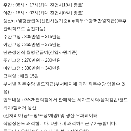
야간고정 : 365만원 ~ 375만원
단순생산직 월평균급여(신입사원기준)
주간고정 : 270만원 ~ 280만원
야간고정 : 330만원 ~ 340만원
급여일 : 매월 15일
부서별 직무수당 별도지급(부서배치에 따라 직무수당 없을수 있
음)
업무내용 : GS25편의점에서 판매하는 혜자도시락/삼각김밥/샌드
위치/햄버거 생산
(전처리/가공/토핑/포장/계량) 및 생산 오퍼레이터
작업장온도 쾌적합니다. 1년내내 쾌적하게근무가능합니다.
통근버스운행(수원 / 오산 / 화성 전지역운행)
자차출퇴근자 주차가능
상세노선 전화/문자문의
채용담당 : 010 2677 4489 / 010 6725 8373
복지혜택
GS SHOP 최대 25%할인(한도 연 500만원) GS THE FRESH 수
퍼 및 인터넷몰 할인