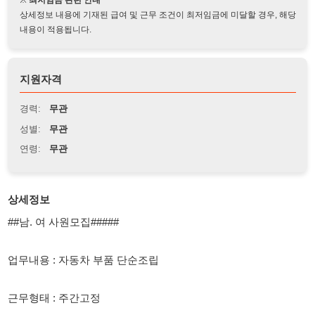
지원자격
경력:
무관
성별:
무관
연령:
무관
상세정보
##남. 여 사원모집#####
업무내용 : 자동차 부품 단순조립
근무형태 : 주간고정
근무시간 :08:30~17:30
잔업시 20:00 (2시간잔업)
매주토요일 특근있음