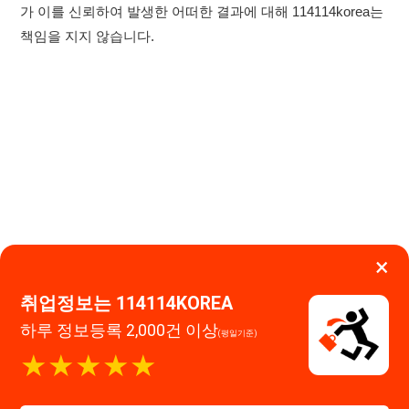
×
취업정보는 114114KOREA
하루 정보등록 2,000건 이상
(평일기준)
이용약관
개인정보처리방침
임금체불사업주
★★★★★
고객센터 문의 남기기
114114구인구직 주식회사
앱 설치하기
대표자 : 장정훈
사업자등록번호 : 440-86-03247
주소 : 인천광역시 연수구 인천타워대로 301, B동 809호
이메일 : 114114korea@naver.com
직업정보제공사업 신고번호 : J1514020250001
통신판매업 신고번호 : 2026-인천연수구-1607
© 114114구인구직. All rights reserved.