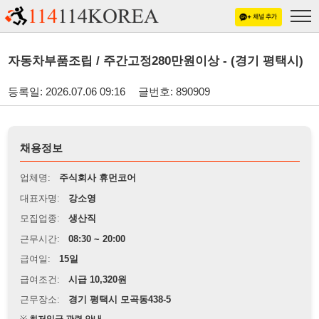
자동차부품조립 / 주간고정280만원이상 - (경기 평택시)
등록일: 2026.07.06 09:16
글번호: 890909
채용정보
업체명:
주식회사 휴먼코어
대표자명:
강소영
모집업종:
생산직
근무시간:
08:30 ~ 20:00
급여일:
15일
급여조건:
시급 10,320원
근무장소:
경기 평택시 모곡동438-5
※
최저임금 관련 안내
상세정보 내용에 기재된 급여 및 근무 조건이 최저임금에 미달할 경우, 해당
내용이 적용됩니다.