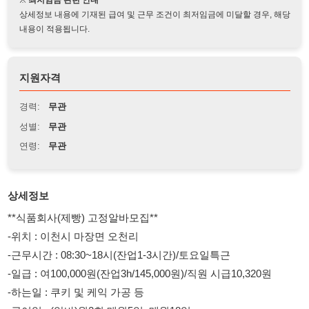
지원자격
경력:
무관
성별:
무관
연령:
무관
상세정보
**식품회사(제빵) 고정알바모집**
-위치 : 이천시 마장면 오천리
-근무시간 : 08:30~18시(잔업1-3시간)/토요일특근
-일급 : 여100,000원(잔업3h/145,000원)/직원 시급10,320원
-하는일 : 쿠키 및 케익 가공 등
-급여일 : (알바)월2회,매월5일, 매월18일
-모집인원 : 여자30명(62세미만)/남자1명
-복지 : 근무복제공,중석식제공,4대보험,퇴직금 등
-내국인/외국인h2.f2.f4.f5.f6