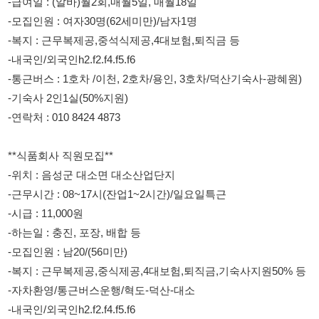
-통근버스 : 1호차 /이천, 2호차/용인, 3호차/덕산기숙사-광혜원)
-기숙사 2인1실(50%지원)
-연락처 : 010 8424 4873
**식품회사 직원모집**
-위치 : 음성군 대소면 대소산업단지
-근무시간 : 08~17시(잔업1~2시간)/일요일특근
-시급 : 11,000원
-하는일 : 충진, 포장, 배합 등
-모집인원 : 남20/(56미만)
-복지 : 근무복제공,중식제공,4대보험,퇴직금,기숙사지원50% 등
-자차환영/통근버스운행/혁도-덕산-대소
-내국인/외국인h2.f2.f4.f5.f6
-연락처 : 010 8424 4873
114114korea에서 보았다고 말씀하세요.