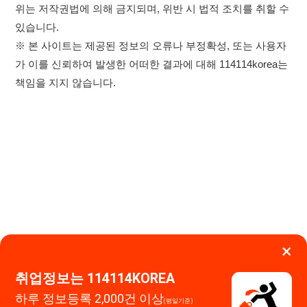
×
취업정보는 114114KOREA
하루 정보등록 2,000건 이상
이용약관
개인정보처리방침
임금체불사업주
(평일기준)
★★★★★
0507-1488-0453
고객센터:
운영시간: 09:00 ~ 18:00 (주말·공휴일 휴무)
114114구인구직 주식회사
앱 설치하기
대표자 : 장정훈
사업자등록번호 : 440-86-03247
주소 : 인천광역시 연수구 인천타워대로 301, B동 809호
이메일 : 114114korea@naver.com
직업정보제공사업 신고번호 : J1514020250001
통신판매업 신고번호 : 2026-인천연수구-1607