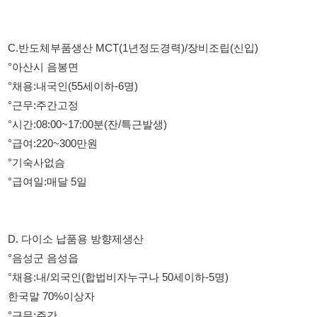
°근무:주간고정
°시간:08:00~17:00분(잔/특근발생)
°급여:220~300만원
°기숙사없슴
°급여일:매달 5일
D. 다이소 납품용 방향제생산
°음성군 음성읍
°채용:내/외국인(합법비자누구나 50세이하-5명)
한국말 70%이상자
°근무:주간
°시간:08:
담당자연락처 010-9680-2387
114114korea에서 보았다고 말씀하세요.