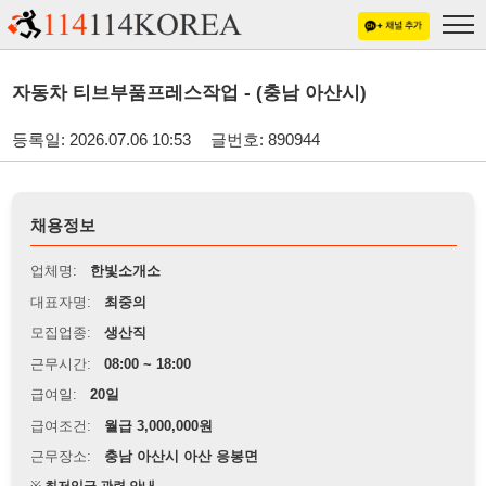
자동차 티브부품프레스작업 - (충남 아산시)
등록일: 2026.07.06 10:53
글번호: 890944
채용정보
업체명:
한빛소개소
대표자명:
최중의
모집업종:
생산직
근무시간:
08:00 ~ 18:00
급여일:
20일
급여조건:
월급 3,000,000원
근무장소:
충남 아산시 아산 응봉면
※
최저임금 관련 안내
상세정보 내용에 기재된 급여 및 근무 조건이 최저임금에 미달할 경우, 해당
내용이 적용됩니다.