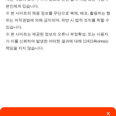
×
이용약관
개인정보처리방침
임금체불사업주
취업정보는 114114KOREA
하루 정보등록 2,000건 이상
고객센터 문의 남기기
(평일기준)
★★★★★
114114구인구직 주식회사
앱 설치하기
대표자 : 장정훈
사업자등록번호 : 440-86-03247
주소 : 인천광역시 연수구 인천타워대로 301, B동 809호
이메일 : 114114korea@naver.com
직업정보제공사업 신고번호 : J1514020250001
통신판매업 신고번호 : 2026-인천연수구-1607