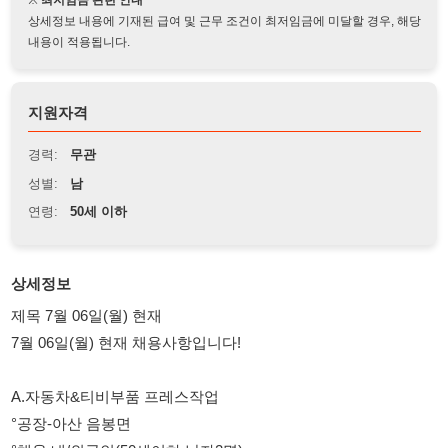
지원자격
경력:
무관
성별:
남
연령:
50세 이하
상세정보
제목 7월 06일(월) 현재
7월 06일(월) 현재 채용사항입니다!
A.자동차&티비부품 프레스작업
°공장-아산 음봉면
°채용:내/외국인(50세이하 남자2명)
°근무:주간고정
°시간:08:00~17:00분(잔/특근발생)
°급여:250~300만원