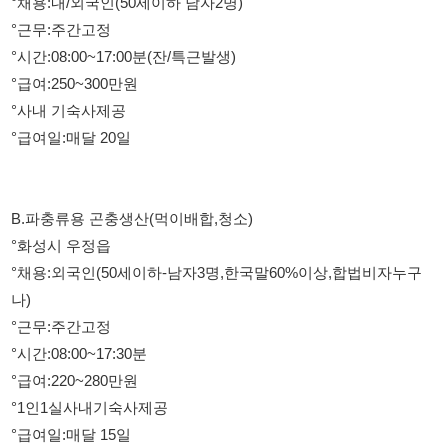
°사내 기숙사제공
°급여일:매달 20일
B.파충류용 곤충생산(먹이배합,청소)
°화성시 우정읍
°채용:외국인(50세이하-남자3명,한국말60%이상,합법비자누구
나)
°근무:주간고정
°시간:08:00~17:30분
°급여:220~280만원
°1인1실사내기숙사제공
°급여일:매달 15일
C.반도체부품생산 MCT(1년정도경력)/장비조립(신입)
°아산시 음봉면
°채용:내국인(55세이하-6명)