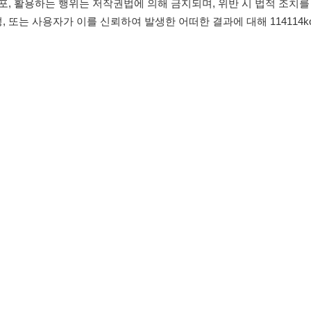
침
임금체불사업주
유튜브
인