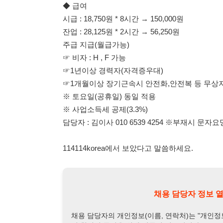
☞1년이상 경력자(자격증우대)
☞1개월이상 장기근속시 안전화,안전복 등 무상지급(퇴사
※ 토요일(공휴일) 동일 적용
※ 사업소득세 공제(3.3%)
담당자 : 김이사 010 6539 4254 ※부재시 문자요망※
114114korea에서 보았다고 말씀하세요.
채용 담당자 정보 열람 시 주
채용 담당자의 개인정보(이름, 연락처)는 "개인정보 보호법" 
및 취업의 목적을 위해 제공된 정보입니다.
이를 채용 및 취업 이외의 목적으로 무단 사용, 복제, 배포, 
정보 보호법" 제70조에 의거하여
10년 이하의 징역 또는 1
엄중히 경고합니다.
개인정보보호법 상세보기
채용