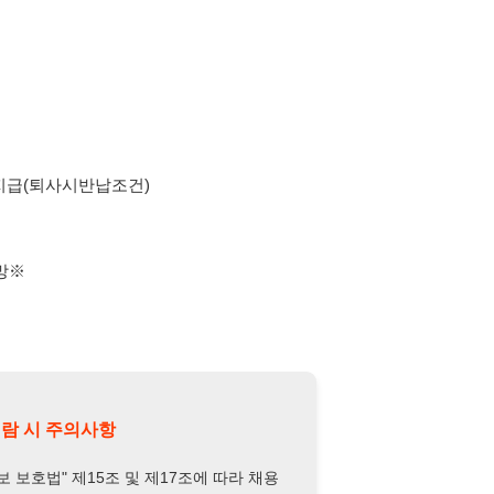
시반납조건)
의사항
제15조 및 제17조에 따라 채용
또는 제3자에게 제공할 경우 "개인
억원 이하의 벌금
에 처할 수 있음을
담당자 정보 열람하기