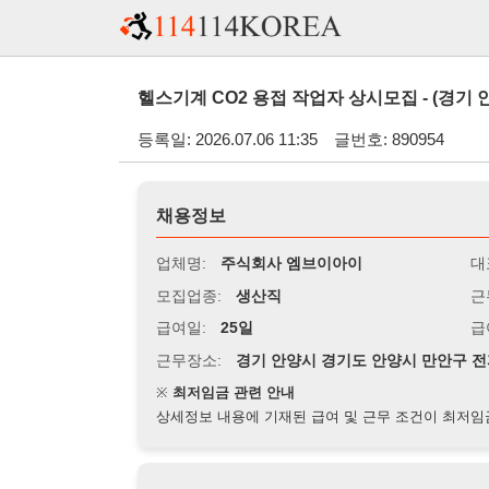
헬스기계 CO2 용접 작업자 상시모집 - (경기 안양시)
등록일: 2026.07.06 11:35
글번호: 890954
채용정보
업체명:
주식회사 엠브이아이
대표자명:
모집업종:
생산직
근무시간:
0
급여일:
25일
급여조건:
시
근무장소:
경기 안양시 경기도 안양시 만안구 전파로 62번길
※
최저임금 관련 안내
상세정보 내용에 기재된 급여 및 근무 조건이 최저임금에 미달할 
지원자격
경력:
1년 이상
성별:
남