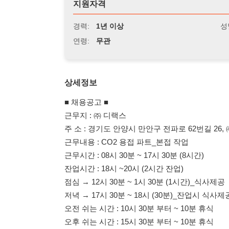
연령:
무관
상세정보
■ 채용공고 ■
근무지 : ㈜ 디랙스
주 소 : 경기도 안양시 만안구 전파로 62번길 26, ㈜디랙스 
근무내용 : CO2 용접 파트_본접 작업
근무시간 : 08시 30분 ~ 17시 30분 (8시간)
잔업시간 : 18시 ~20시 (2시간 잔업)
점심 → 12시 30분 ~ 1시 30분 (1시간)_식사제공
저녁 → 17시 30분 ~ 18시 (30분)_잔업시 식사제공
오전 쉬는 시간 : 10시 30분 부터 ~ 10분 휴식
오후 쉬는 시간 : 15시 30분 부터 ~ 10분 휴식
◆ 급여
시급 : 18,750원 * 8시간 → 150,000원
잔업 : 28,125원 * 2시간 → 56,250원
주급 지급(월급가능)
☞ 비자 : H , F 가능