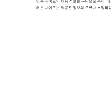
114114구인구직 주식회사
이용약관
개인정보처리방
대표자 : 장정훈
사업자등록번호 : 440-86-03247
주소 : 인천광역시 연수구 인천타워대로 301, B동 809호
이메일 : 114114korea@naver.com