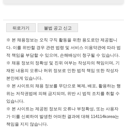
가 이를 신뢰하여 발생한 어떠한 결과에 대해 114114korea는
책임을 지지 않습니다.
이용약관
개인정보처리방침
임금체불사업주
고객센터 문의 남기기
114114구인구직 주식회사
×
취업정보는 114114KOREA
대표자 : 장정훈
사업자등록번호 : 440-86-03247
하루 정보등록 2,000건 이상
(평일기준)
주소 : 인천광역시 연수구 인천타워대로 301, B동 809호
★★★★★
이메일 : 114114korea@naver.com
직업정보제공사업 신고번호 : J1514020250001
통신판매업 신고번호 : 2026-인천연수구-1607
앱 설치하기
© 114114구인구직. All rights reserved.