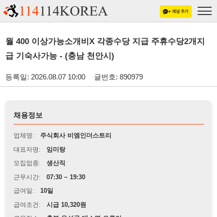
월 400 이상가능소개비X 각종수당 지급 주휴수당2개지
급 기숙사가능 - (충남 천안시)
등록일: 2026.08.07 10:00
글번호: 890979
채용정보
업체명:
주식회사 비엠인더스트리
대표자명:
임미랑
모집업종:
생산직
근무시간:
07:30 ~ 19:30
급여일:
10일
급여조건:
시급 10,320원
근무장소:
충북 음성군 대소면 오류리
※
최저임금 관련 안내