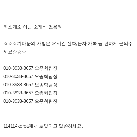
010-3938-8657 오종혁팀장
114114korea에서 보았다고 말씀하세요.
채용 담당자 정보 열람 시 주의사항
채용 담당자의 개인정보(이름, 연락처)는 "개인정보 보호법" 제15조
및 제17조에 따라 채용 및 취업의 목적을 위해 제공된 정보입니다.
이를 채용 및 취업 이외의 목적으로 무단 사용, 복제, 배포, 또는 제3
자에게 제공할 경우 "개인정보 보호법" 제70조에 의거하여
10년 이
하의 징역 또는 1억원 이하의 벌금
에 처할 수 있음을 엄중히 경고합
니다.
개인정보보호법
채용담당자
상세 보기
정보 열람하기
채용담당자 정보