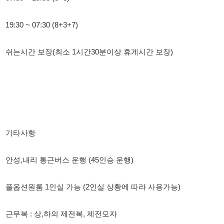
안성,내리 통근버스 운행 (45인승 운행)
풀옵션원룸 1인실 가능 (2인실 상황에 따라 사용가능)
근무복 : 상,하의 제전복, 제전모자
※소개소 아님 소개비 없음※
☆☆☆기타문의 사항은 24시간 전화,문자,카톡 등 편하게 문의주
세요☆☆☆
010-3938-8657 오종혁팀장
010-3938-8657 오종혁팀장
010-3938-8657 오종혁팀장
010-3938-8657 오종혁팀장