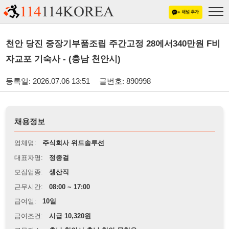
천안 당진 중장기부품조립 주간고정 28에서340만원 F비
자교포 기숙사 - (충남 천안시)
등록일: 2026.07.06 13:51
글번호: 890998
채용정보
업체명:
주식회사 위드솔루션
대표자명:
정종걸
모집업종:
생산직
근무시간:
08:00 ~ 17:00
급여일:
10일
급여조건:
시급 10,320원
근무장소:
충남 천안시 충남 천안 목천읍
※
최저임금 관련 안내