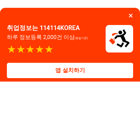
앱 설치하기
114114구인구직 주식회사
대표자 : 장정훈
사업자등록번호 : 440-86-03247
주소 : 인천광역시 연수구 인천타워대로 301, B동 809호
이메일 : 114114korea@naver.com
직업정보제공사업 신고번호 : J1514020250001
통신판매업 신고번호 : 2026-인천연수구-1607
© 114114구인구직. All rights reserved.