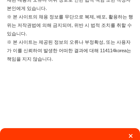
×
이용약관
개인정보처리방침
임금체불사업주
취업정보는 114114KOREA
0507-1488-0453
고객센터:
하루 정보등록 2,000건 이상
(평일기준)
운영시간: 09:00 ~ 18:00 (주말·공휴일 휴무)
★★★★★
114114구인구직 주식회사
앱 설치하기
대표자 : 장정훈
사업자등록번호 : 440-86-03247
주소 : 인천광역시 연수구 인천타워대로 301, B동 809호
이메일 : 114114korea@naver.com
직업정보제공사업 신고번호 : J1514020250001
통신판매업 신고번호 : 2026-인천연수구-1607
© 114114구인구직. All rights reserved.