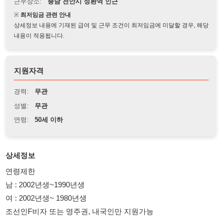
상세정보 내용에 기재된 급여 및 근무 조건이 최저임금에 미달할 경우, 해당
내용이 적용됩니다.
지원자격
경력:
무관
성별:
무관
연령:
50세 이하
상세정보
연령제한
남 : 2002년생~1990년생
여 : 2002년생~ 1980년생
조선인F비자 또는 영주권, 내국인만 지원가능
- 주야2교대 , 주간고정
- 07:50 ~ 19:40 잔업2시간
( 두시간근무에 15분 휴식) 입식!!
항시 토요일 특근 발생 (의무 아님)