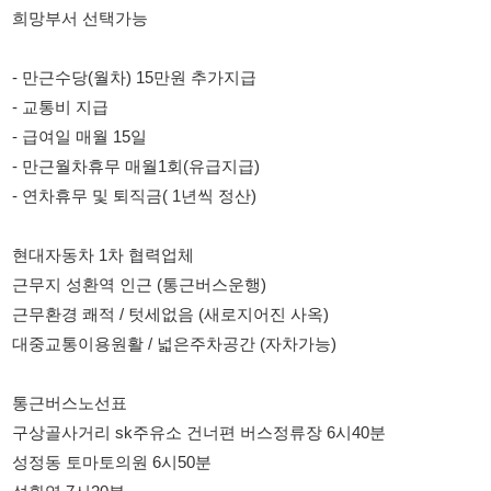
- 만근월차휴무 매월1회(유급지급)
- 연차휴무 및 퇴직금( 1년씩 정산)
현대자동차 1차 협력업체
근무지 성환역 인근 (통근버스운행)
근무환경 쾌적 / 텃세없음 (새로지어진 사옥)
대중교통이용원활 / 넓은주차공간 (자차가능)
통근버스노선표
구상골사거리 sk주유소 건너편 버스정류장 6시40분
성정동 토마토의원 6시50분
성환역 7시20분
010-7564-4307
010-7564-4307
114114korea에서 보았다고 말씀하세요.