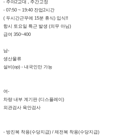
급여 350~400
남-
생산물류
설비(op) - 내국인만 가능
여-
차량 내부 계기판 (디스플레이)
외관검사 육안검사
- 방진복 착용(수당지급) / 제전복 착용(수당지급)
희망부서 선택가능
- 만근수당(월차) 15만원 추가지급
- 교통비 지급
- 급여일 매월 15일