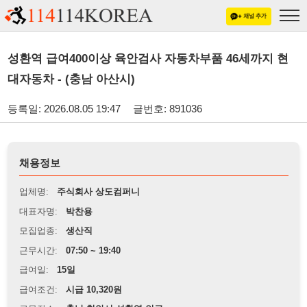
성환역 급여400이상 육안검사 자동차부품 46세까지 현
대자동차 - (충남 아산시)
등록일: 2026.08.05 19:47
글번호: 891036
채용정보
업체명:
주식회사 상도컴퍼니
대표자명:
박찬용
모집업종:
생산직
근무시간:
07:50 ~ 19:40
급여일:
15일
급여조건:
시급 10,320원
근무장소:
충남 천안시 성환역 인근
※
최저임금 관련 안내