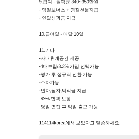
-4대보험/3.3% 가입 선택가능
-평가 후 정규직 전환 가능
-주차가능
-연차,월차,퇴직금 지급
-99% 합격 보장
-당일 면접 후 익일 출근 가능
114114korea에서 보았다고 말씀하세요.
채용 담당자 정보 열람 시 주
채용 담당자의 개인정보(이름, 연락처)는 "개인정보 보호법" 
및 취업의 목적을 위해 제공된 정보입니다.
이를 채용 및 취업 이외의 목적으로 무단 사용, 복제, 배포, 
정보 보호법" 제70조에 의거하여
10년 이하의 징역 또는 1
엄중히 경고합니다.
개인정보보호법 상세보기
채용