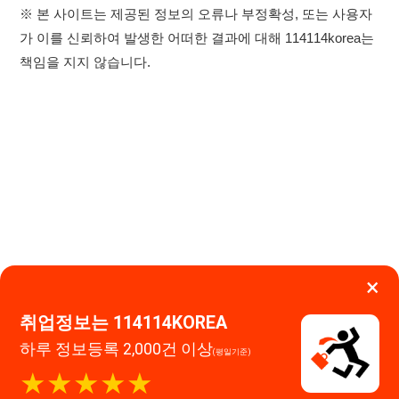
×
취업정보는 114114KOREA
하루 정보등록 2,000건 이상
이용약관
개인정보처리방침
임금체불사업주
(평일기준)
★★★★★
고객센터 문의 남기기
114114구인구직 주식회사
앱 설치하기
대표자 : 장정훈
사업자등록번호 : 440-86-03247
주소 : 인천광역시 연수구 인천타워대로 301, B동 809호
이메일 : 114114korea@naver.com
직업정보제공사업 신고번호 : J1514020250001
통신판매업 신고번호 : 2026-인천연수구-1607
© 114114구인구직. All rights reserved.