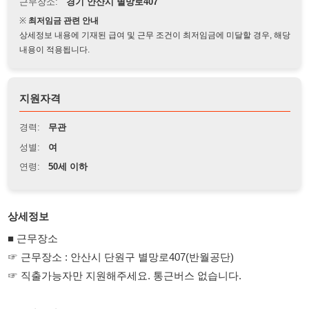
상세정보 내용에 기재된 급여 및 근무 조건이 최저임금에 미달할 경우, 해당
내용이 적용됩니다.
지원자격
경력:
무관
성별:
여
연령:
50세 이하
상세정보
■ 근무장소
☞ 근무장소 : 안산시 단원구 별망로407(반월공단)
☞ 직출가능자만 지원해주세요. 통근버스 없습니다.
■ 모집조건
1. 모집인원 : 여자 02 명
2. 여자업무 : 자동차부품 조립. 포장.
3. 근무시간 : AM 09 : 00 ~ PM 18 : 00