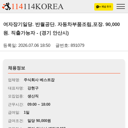
여자장기일당. 반월공단. 자동차부품조립,포장. 90,000
원. 직출가능자 - (경기 안산시)
등록일: 2026.07.06 18:50
글번호: 891079
채용정보
업체명:
주식회사 베스트잡
대표자명:
강현구
모집업종:
생산직
근무시간:
09:00 ~ 18:00
급여일:
1일
급여조건:
일당 90,000원
근무장소:
경기 안산시 별망로407
※
최저임금 관련 안내