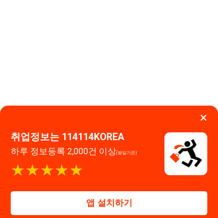
×
취업정보는 114114KOREA
하루 정보등록 2,000건 이상
(평일기준)
이용약관
개인정보처리방침
임금체불사업주
★★★★★
고객센터 문의 남기기
114114구인구직 주식회사
앱 설치하기
대표자 : 장정훈
사업자등록번호 : 440-86-03247
주소 : 인천광역시 연수구 인천타워대로 301, B동 809호
이메일 : 114114korea@naver.com
직업정보제공사업 신고번호 : J1514020250001
통신판매업 신고번호 : 2026-인천연수구-1607
© 114114구인구직. All rights reserved.