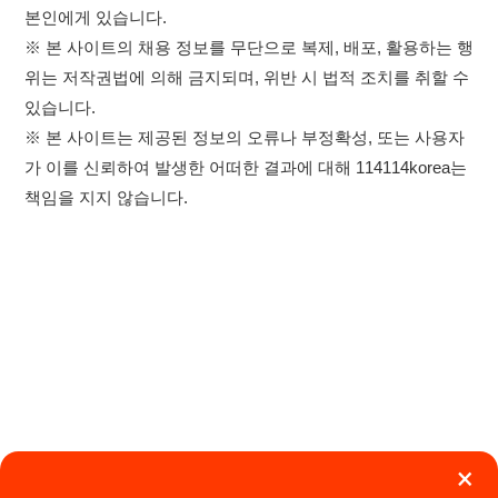
×
취업정보는 114114KOREA
이용약관
개인정보처리방침
임금체불사업주
하루 정보등록 2,000건 이상
(평일기준)
★★★★★
고객센터 문의 남기기
114114구인구직 주식회사
앱 설치하기
대표자 : 장정훈
사업자등록번호 : 440-86-03247
주소 : 인천광역시 연수구 인천타워대로 301, B동 809호