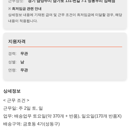
상세정보 내용에 기재된 급여 및 근무 조건이 최저임금에 미달할 경우, 해당
내용이 적용됩니다.
지원자격
경력:
무관
성별:
남
연령:
무관
상세정보
< 근무 조건 >
근무일: 주 2일 토, 일
업무: 배송업무 토요일(약 370개 + 반품), 일요일(170개 반품X)
배송구역: 금호동 4가(성동구)
월급: 15일 지급, 200+@
< 필수 조건 >
1. 화물종사자 자격증 보유자