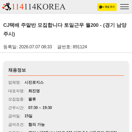
CJ택배 주말반 모집합니다 토일근무 월200 - (경기 남양
주시)
등록일: 2026.07.07 08:33
글번호: 891124
채용정보
업체명:
시진로지스
대표자명:
최진영
모집업종:
물류
근무시간:
07:30 ~ 19:30
급여일:
15일
급여조건:
협의 가능
근무장소:
경기 남양주시 남가로 131-번길 7-1 성동우리 집배점
※
최저임금 관련 안내