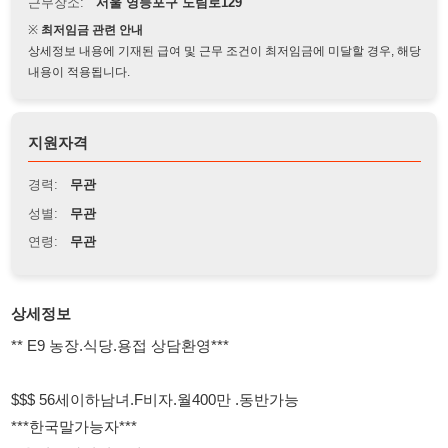
상세정보 내용에 기재된 급여 및 근무 조건이 최저임금에 미달할 경우, 해당
내용이 적용됩니다.
지원자격
경력:
무관
성별:
무관
연령:
무관
상세정보
** E9 농장.식당.용접 상담환영***
$$$ 56세이하남녀.F비자.월400만 .동반가능
***한국말가능자***
* 용인sk하이닉스내 근무*
* 환경미화/환경정리
* 07:00-17:00(주:6일/잔업,특근있음)
* 56세이하남녀.F4.5.6 교포.우즈벡.베트남.네팔.캄보디아.내국인