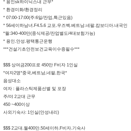
*월:340-400만(중식제공/잔업별도/4대보험가능)
* 용인.안성.평택통근운행
***건설기초안전보건교육이수증필수***
$$$ 상여금200프로 450만 F비자 1인실
*여자2명*중국,베트남,네팔,한국*
음성대소
여자 : 플라스틱제품선별 및 포장
주/야 2교대 근무
450 ~400이상
사외기숙사: 1인실(안성내리)
$$$ 2교대.월400만.50세이하.F비자.기숙사
한국 후꼬꾸 보령공장
주간 8시 00분 - 19시20분 (잔업 2h)
생산 오퍼레이터 및 가공 설비운영
400만원-350만 /15일(상여금250%포함)
* 사외 기숙사 제공, 통근버스 운행, 중식,석식 제공