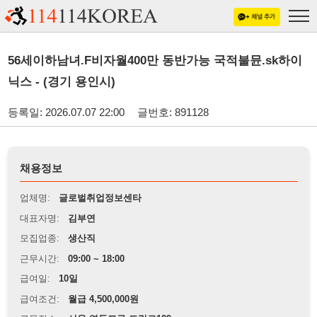
56세이하남녀.F비자월400만 동반가능 국적불뮨.sk하이
닉스 - (경기 용인시)
등록일: 2026.07.07 22:00
글번호: 891128
채용정보
업체명:
글로벌취업정보센타
대표자명:
김부연
모집업종:
생산직
근무시간:
09:00 ~ 18:00
급여일:
10일
급여조건:
월급 4,500,000원
근무장소:
서울 영등포구 도림로129
※
최저임금 관련 안내