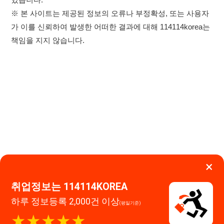
×
이용약관
개인정보처리방침
임금체불사업주
취업정보는 114114KOREA
하루 정보등록 2,000건 이상
(평일기준)
고객센터 문의 남기기
★★★★★
114114구인구직 주식회사
앱 설치하기
대표자 : 장정훈
사업자등록번호 : 440-86-03247
주소 : 인천광역시 연수구 인천타워대로 301, B동 809호
이메일 : 114114korea@naver.com
직업정보제공사업 신고번호 : J1514020250001
통신판매업 신고번호 : 2026-인천연수구-1607
© 114114구인구직. All rights reserved.