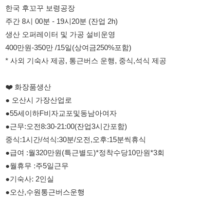
❤️ 화장품생산
● 오산시 가장산업로
●55세이하F비자교포및동남아여자
●근무:오전8:30-21:00(잔업3시간포함)
중식:1시간/석식:30분/오전,오후:15분씩휴식
●급여 :월320만원(특근별도)*정착수당10만원*3회
●월휴무 :주5일근무
●기숙사: 2인실
●오산,수원통근버스운행
114114korea에서 보았다고 말씀하세요.
채용 담당자 정보 열람 시 주의사항