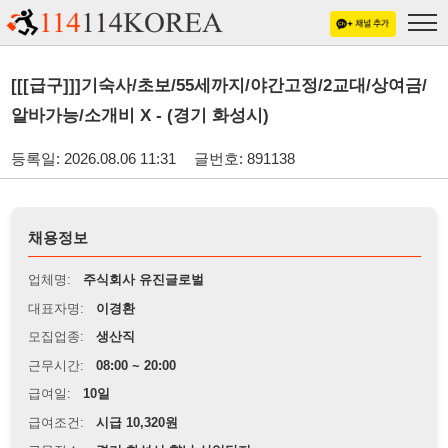
[[[급구]]]기숙사/초보/55세까지/야간고정/2교대/상여금/
알바가능/소개비 X - (경기 화성시)
등록일: 2026.08.06 11:31
글번호: 891138
채용정보
업체명:
주식회사 유진글로벌
대표자명:
이경환
모집업종:
생산직
근무시간:
08:00 ~ 20:00
급여일:
10일
급여조건:
시급 10,320원
근무장소:
경기 화성시 향남 산업단지
※
최저임금 관련 안내