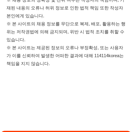
×
이용약관
개인정보처리방침
임금체불사업주
취업정보는 114114KOREA
하루 정보등록 2,000건 이상
고객센터 문의 남기기
(평일기준)
★★★★★
114114구인구직 주식회사
앱 설치하기
대표자 : 장정훈
사업자등록번호 : 440-86-03247
주소 : 인천광역시 연수구 인천타워대로 301, B동 809호
이메일 : 114114korea@naver.com
직업정보제공사업 신고번호 : J1514020250001