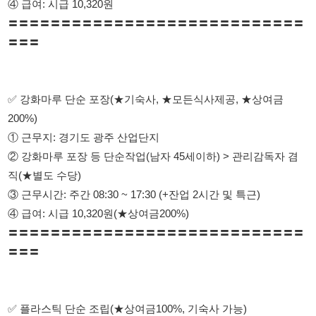
✅ 강화마루 단순 포장(★기숙사, ★모든식사제공, ★상여금
200%)
① 근무지: 경기도 광주 산업단지
② 강화마루 포장 등 단순작업(남자 45세이하) > 관리감독자 겸
직(★별도 수당)
③ 근무시간: 주간 08:30 ~ 17:30 (+잔업 2시간 및 특근)
④ 급여: 시급 10,320원(★상여금200%)
〓〓〓〓〓〓〓〓〓〓〓〓〓〓〓〓〓〓〓〓〓〓〓〓〓〓〓〓
〓〓〓
✅ 플라스틱 단순 조립(★상여금100%, 기숙사 가능)
① 근무지: 고색동 산업단지, 봉담 산업단지
② 고색: 품질 관리(남자 40세 미만), 자재 관리(남자45세 미만),
스크류 조립(남자 40세 미만)
③ 봉담: 조립(여자 40세 미만) > 통근버스
④ 근무시간: 주간 08:30 ~ 17:30 (+잔업 2시간 및 특근)