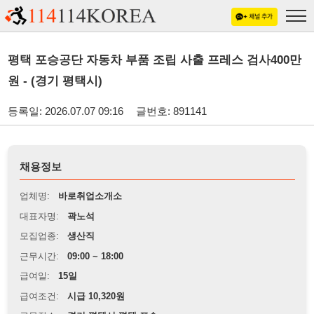
평택 포승공단 자동차 부품 조립 사출 프레스 검사400만
원 - (경기 평택시)
등록일: 2026.07.07 09:16
글번호: 891141
채용정보
업체명:
바로취업소개소
대표자명:
곽노석
모집업종:
생산직
근무시간:
09:00 ~ 18:00
급여일:
15일
급여조건:
시급 10,320원
근무장소:
경기 평택시 평택 포승
※
최저임금 관련 안내