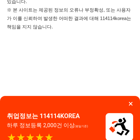
×
취업정보는 114114KOREA
하루 정보등록 2,000건 이상
(평일기준)
★★★★★
이용약관
개인정보처리방침
임금체불사업주
0507-1488-0453
고객센터:
운영시간: 09:00 ~ 18:00 (주말·공휴일 휴무)
앱 설치하기
114114구인구직 주식회사
대표자 : 장정훈
사업자등록번호 : 440-86-03247
주소 : 인천광역시 연수구 인천타워대로 301, B동 809호
이메일 : 114114korea@naver.com