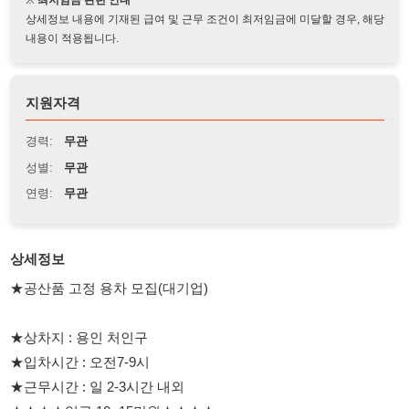
지원자격
경력:
무관
성별:
무관
연령:
무관
상세정보
★공산품 고정 용차 모집(대기업)
★상차지 : 용인 처인구
★입차시간 : 오전7-9시
★근무시간 : 일 2-3시간 내외
★★★★일급 10~15만원★★★★
★근무 (상하차, 이동시간 포함)
★ 품목 적음 (대략 3-5가지 정도)
★피킹작업x (단순검수만 하면 됨)