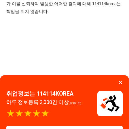
×
취업정보는 114114KOREA
하루 정보등록 2,000건 이상
(평일기준)
이용약관
개인정보처리방침
임금체불사업주
★★★★★
0507-1488-0453
고객센터:
운영시간: 09:00 ~ 18:00 (주말·공휴일 휴무)
114114구인구직 주식회사
앱 설치하기
대표자 : 장정훈
사업자등록번호 : 440-86-03247
주소 : 인천광역시 연수구 인천타워대로 301, B동 809호
이메일 : 114114korea@naver.com
직업정보제공사업 신고번호 : J1514020250001
통신판매업 신고번호 : 2026-인천연수구-1607
© 114114구인구직. All rights reserved.