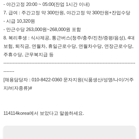
보험, 퇴직금, 연월차, 휴일근로수당, 연월차수당, 연장근로수당,
주휴수당, 근무복지급 등
-------------------------------------------------------------------------------------
-------
[채용담당자 : 010-8422-0360 문자지원(식품생산/성명/나이/거주
지/비자종류)#
114114korea에서 보았다고 말씀하세요.
채용 담당자 정보 열람 시 주의사항
채용 담당자의 개인정보(이름, 연락처)는 "개인정보 보호법" 제15조
및 제17조에 따라 채용 및 취업의 목적을 위해 제공된 정보입니다.
이를 채용 및 취업 이외의 목적으로 무단 사용, 복제, 배포, 또는 제3
자에게 제공할 경우 "개인정보 보호법" 제70조에 의거하여
10년 이
하의 징역 또는 1억원 이하의 벌금
에 처할 수 있음을 엄중히 경고합
니다.