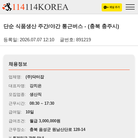
단순 식품생산 주간/야간 통근버스 - (충북 충주시)
등록일: 2026.07.07 12:10
글번호: 891219
채용정보
업체명:
(주)닥터잡
대표자명:
강치은
모집업종:
생산직
근무시간:
08:30 ~ 17:30
급여일:
10일
급여조건:
월급 3,000,000원
근무장소:
충북 음성군 원남산단로 128-14
※
최저임금 관련 안내
상세정보 내용에 기재된 급여 및 근무 조건이 최저임금에 미달할 경우, 해당
내용이 적용됩니다.