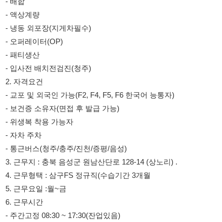
- 패티생산
- 입사전 배치전검진(청주)
2. 자격요건
- 교포 및 외국인 가능(F2, F4, F5, F6 한국어 능통자)
- 보건증 소유자(면접 후 발급 가능)
- 위생복 착용 가능자
- 자차 주차
- 통근버스(청주/충주/진천/증평/음성)
3. 근무지 : 충북 음성군 원남산단로 128-14 (상노리) .
4. 근무형택 : 삼구FS 정규직(수습기간 3개월
5. 근무요일 :월~금
6. 근무시간
- 주간고정 08:30 ~ 17:30(잔업있음)
- 야간고정 20:00 ~ 05:00(잔업 1시간 이내)
7. 급여 : 주간고정 약 300만원, 야간고정 약 300만원+잔업수당
- 시급 10,320원
- 만근수당 263,000원~268,000원 포함
8. 복리후생 : 식사제공, 통근버스(청주/충주/진천/증평/음성), 4대