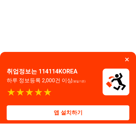
고객센터 문의 남기기
★★★★★
114114구인구직 주식회사
앱 설치하기
대표자 : 장정훈
사업자등록번호 : 440-86-03247
주소 : 인천광역시 연수구 인천타워대로 301, B동 809호
이메일 : 114114korea@naver.com
직업정보제공사업 신고번호 : J1514020250001
통신판매업 신고번호 : 2026-인천연수구-1607
© 114114구인구직. All rights reserved.