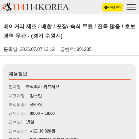
베이커리 제조 / 배합 / 포장/ 숙식 무료 / 잔특 많음 / 초보
경력 무관 - (경기 수원시)
등록일: 2026.07.07 13:12
글번호: 891235
채용정보
업체명:
주식회사 위드서브
대표자명:
김소민
모집업종:
생산직
근무시간:
09:00 ~ 18:00
급여일:
15일
급여조건:
시급 10,320원
근무장소:
경기 평택시 청북읍 현곡리
※
최저임금 관련 안내