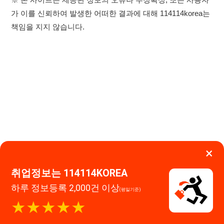
×
취업정보는 114114KOREA
이용약관
개인정보처리방침
임금체불사업주
하루 정보등록 2,000건 이상
(평일기준)
고객센터 문의 남기기
★★★★★
114114구인구직 주식회사
앱 설치하기
대표자 : 장정훈
사업자등록번호 : 440-86-03247
주소 : 인천광역시 연수구 인천타워대로 301, B동 809호
이메일 : 114114korea@naver.com
직업정보제공사업 신고번호 : J1514020250001
통신판매업 신고번호 : 2026-인천연수구-1607
© 114114구인구직. All rights reserved.