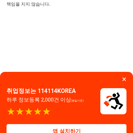
취업정보는 114114KOREA
이용약관
개인정보처리방침
임금체불사업주
하루 정보등록 2,000건 이상
(평일기준)
고객센터 문의 남기기
★★★★★
114114구인구직 주식회사
앱 설치하기
대표자 : 장정훈
사업자등록번호 : 440-86-03247
주소 : 인천광역시 연수구 인천타워대로 301, B동 809호
이메일 : 114114korea@naver.com
직업정보제공사업 신고번호 : J1514020250001
통신판매업 신고번호 : 2026-인천연수구-1607
© 114114구인구직. All rights reserved.