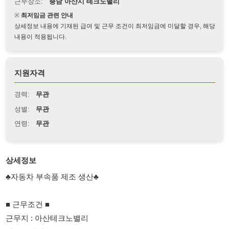
상세정보 내용에 기재된 급여 및 근무 조건이 최저임금에 미달할 경우, 해당
내용이 적용됩니다.
지원자격
경력:
무관
성별:
무관
연령:
무관
상세정보
♣자동차 부속품 제조 생산♣
■ 근무조건 ■
근무지 : 아산테크노밸리
업 무 : 생산 보조
피 복 : 작업복, 안전화
형 태 : 주간 고정
시 간 : 주간 08:30 ~ 17:30 / 잔업 ~ 20:30