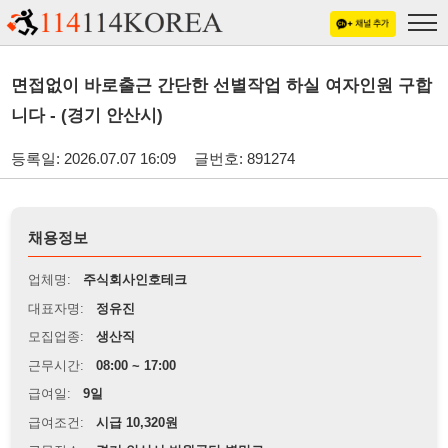
면접없이 바로출근 간단한 선별작업 하실 여자인원 구합
니다 - (경기 안산시)
등록일: 2026.07.07 16:09
글번호: 891274
채용정보
업체명:
주식회사인호테크
대표자명:
정유진
모집업종:
생산직
근무시간:
08:00 ~ 17:00
급여일:
9일
급여조건:
시급 10,320원
근무장소:
경기 안산시 반월공단 별망로
※
최저임금 관련 안내