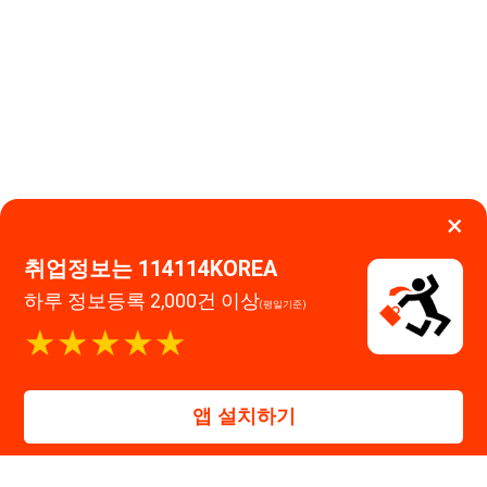
취업정보는 114114KOREA
하루 정보등록 2,000건 이상
(평일기준)
이용약관
개인정보처리방침
임금체불사업주
★★★★★
0507-1488-0453
고객센터:
운영시간: 09:00 ~ 18:00 (주말·공휴일 휴무)
114114구인구직 주식회사
앱 설치하기
대표자 : 장정훈
사업자등록번호 : 440-86-03247
주소 : 인천광역시 연수구 인천타워대로 301, B동 809호
이메일 : 114114korea@naver.com
직업정보제공사업 신고번호 : J1514020250001
통신판매업 신고번호 : 2026-인천연수구-1607
© 114114구인구직. All rights reserved.