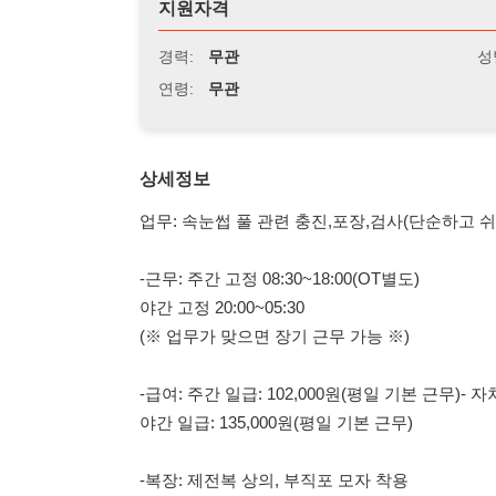
연령:
무관
상세정보
업무: 속눈썹 풀 관련 충진,포장,검사(단순하고 쉬운 업무)
-근무: 주간 고정 08:30~18:00(OT별도)
야간 고정 20:00~05:30
(※ 업무가 맞으면 장기 근무 가능 ※)
-급여: 주간 일급: 102,000원(평일 기본 근무)- 자차 출퇴근 
야간 일급: 135,000원(평일 기본 근무)
-복장: 제전복 상의, 부직포 모자 착용
※ F비자 소지자
※ 업무 환경 업계 상위 / 중식, 석식 제공 / 야간 식비 제공 
(오산- 송탄 통근 버스)