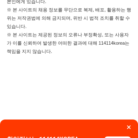
×
취업정보는 114114KOREA
하루 정보등록 2,000건 이상
(평일기준)
★★★★★
이용약관
개인정보처리방침
임금체불사업주
0507-1488-0453
고객센터:
운영시간: 09:00 ~ 18:00 (주말·공휴일 휴무)
앱 설치하기
114114구인구직 주식회사