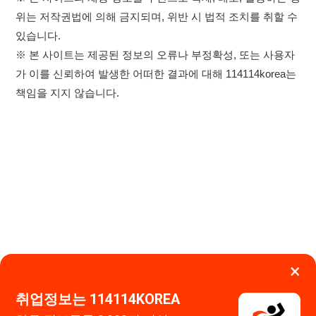
×
이용약관
개인정보처리방침
임금체불사업주
취업정보는 114114KOREA
하루 정보등록 2,000건 이상
고객센터 문의 남기기
(평일기준)
★★★★★
114114구인구직 주식회사
앱 설치하기
대표자 : 장정훈
사업자등록번호 : 440-86-03247
주소 : 인천광역시 연수구 인천타워대로 301, B동 809호
이메일 : 114114korea@naver.com
직업정보제공사업 신고번호 : J1514020250001
통신판매업 신고번호 : 2026-인천연수구-1607
© 114114구인구직. All rights reserved.