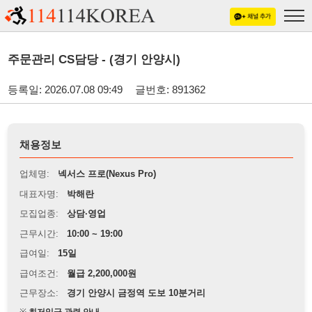
주문관리 CS담당 - (경기 안양시)
등록일: 2026.07.08 09:49
글번호: 891362
채용정보
업체명:
넥서스 프로(Nexus Pro)
대표자명:
박해란
모집업종:
상담·영업
근무시간:
10:00 ~ 19:00
급여일:
15일
급여조건:
월급 2,200,000원
근무장소:
경기 안양시 금정역 도보 10분거리
※
최저임금 관련 안내
상세정보 내용에 기재된 급여 및 근무 조건이 최저임금에 미달할 경우, 해당
내용이 적용됩니다.