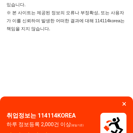
×
취업정보는 114114KOREA
하루 정보등록 2,000건 이상
이용약관
개인정보처리방침
임금체불사업주
(평일기준)
★★★★★
고객센터 문의 남기기
114114구인구직 주식회사
앱 설치하기
대표자 : 장정훈
사업자등록번호 : 440-86-03247
주소 : 인천광역시 연수구 인천타워대로 301, B동 809호
이메일 : 114114korea@naver.com
직업정보제공사업 신고번호 : J1514020250001
통신판매업 신고번호 : 2026-인천연수구-1607