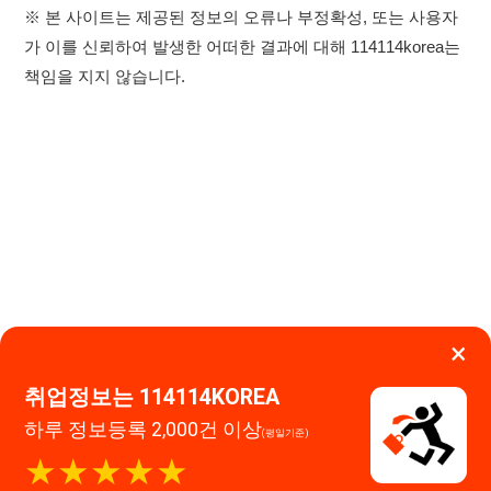
×
취업정보는 114114KOREA
하루 정보등록 2,000건 이상
이용약관
개인정보처리방침
임금체불사업주
(평일기준)
★★★★★
고객센터 문의 남기기
114114구인구직 주식회사
앱 설치하기
대표자 : 장정훈
사업자등록번호 : 440-86-03247
주소 : 인천광역시 연수구 인천타워대로 301, B동 809호
이메일 : 114114korea@naver.com
직업정보제공사업 신고번호 : J1514020250001
통신판매업 신고번호 : 2026-인천연수구-1607
© 114114구인구직. All rights reserved.