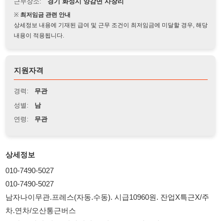
상세정보 내용에 기재된 급여 및 근무 조건이 최저임금에 미달할 경우, 해당
내용이 적용됩니다.
지원자격
경력:
무관
성별:
남
연령:
무관
상세정보
010-7490-5027
010-7490-5027
남자나이무관.프레스(자동.수동). 시급10960원. 잔업X특근X/주
차.연차/오산통근버스
프레스 경력 아주 약간이라도 있는 분. 금형교체 등
평일 저녁, 주말에 자기 시간을 갖기 원하는 분에게 좋습니다.
■ 근무지 : 화성시 양감면 사창리