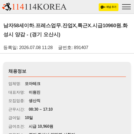
남자58세이하.프레스업무.잔업X,특근X.시급10960원.화
성시 양감 - (경기 오산시)
등록일: 2026.07.08 11:28
글번호: 891407
채용정보
업체명:
모아테크
대표자명:
이원진
모집업종:
생산직
근무시간:
08:30 ~ 17:10
급여일:
10일
급여조건:
시급 10,960원
근무장소:
경기 화성시 양감면 사창리
※
최저임금 관련 안내